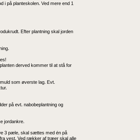
od i på planteskolen. Ved mere end 1
odukrudt. Efter plantning skal jorden
ning.
nes!
planten derved kommer til at stå for
 muld som øverste lag. Evt.
tur.
ødder på evt. nabobeplantning og
e jordankre.
e 3 pæle, skal sættes med én på
fra vest. Ved rækker af træer skal alle