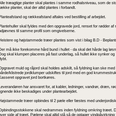
Alle træagtige planter skal plantes i samme rodhalsniveau, som de st
række planter, skal der altid plantes i forbandt.
Planteafstand og rækkeafstand aftales ved bestilling af arbejdet.
Plantehuller skal fyldes med den opgravede jord, renset for rødder af r
udjævnes til samme profil som omgivelserne.
Heistere og højstammede træer plantes som vist i bilag B.D - Beplant
Der må ikke forekomme hård bund i hullet - da skal det hårde lag løs
Dog skal klumpen placeres på fast underlag, så hullet ikke synker og 
dybt.
Opgravet muld og råjord skal holdes adskilt, så fyldning kan ske med
hårde/klistrede jordklumper udskiftes til jord med en god krummestruk
Kasseret opgravet jord bortkøres.
Leverandøren har ansvaret for, at kabler, ledninger, vandrør, dræn, r
lignende ikke beskadiges under plantearbejdet.
Højstammede træer opbindes til 2 pæle eller fæstes med underjordisk
Opbindingsstokkene skal nedrammes inden fyldning omkring træet. D
hver side af træet. Pælene skal altid stå så de optager vindpåvirkning 