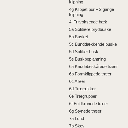
klipning
4g Klippet pur – 2 gange
klipning
4i Fritvoksende hæk
5a Solitære prydbuske
5b Busket
5c Bunddækkende buske
5d Solitær busk
5e Buskbeplantning
6a Knudebeskårede træer
6b Formklippede træer
6c Alléer
6d Trærækker
6e Trægrupper
6f Fuldkronede træer
6g Stynede træer
7a Lund
7b Skov