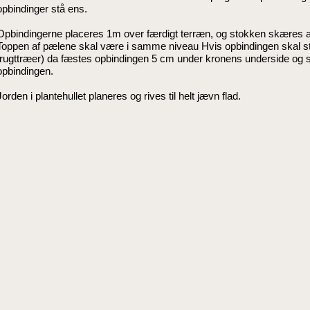
opbindinger stå ens.
Opbindingerne placeres 1m over færdigt terræn, og stokken skæres a
Toppen af pælene skal være i samme niveau Hvis opbindingen skal st
frugttræer) da fæstes opbindingen 5 cm under kronens underside og 
opbindingen.
Jorden i plantehullet planeres og rives til helt jævn flad.