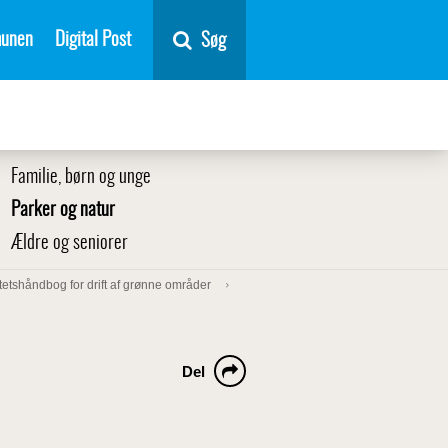
unen
Digital Post
Søg
Familie, børn og unge
Parker og natur
Ældre og seniorer
tetshåndbog for drift af grønne områder
Del