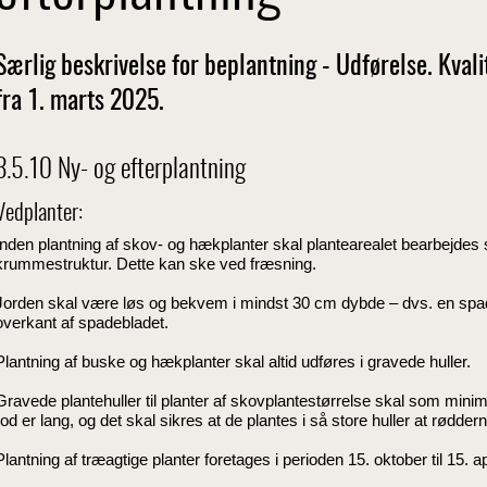
Særlig beskrivelse for beplantning - Udførelse. Kval
fra 1. marts 2025.
3.5.10 Ny- og efterplantning
Vedplanter:
Inden plantning af skov- og hækplanter skal plantearealet bearbejdes 
krummestruktur. Dette kan ske ved fræsning.
Jorden skal være løs og bekvem i mindst 30 cm dybde – dvs. en spade 
overkant af spadebladet.
Plantning af buske og hækplanter skal altid udføres i gravede huller.
Gravede plantehuller til planter af skovplantestørrelse skal som mi
rod er lang, og det skal sikres at de plantes i så store huller at rødder
Plantning af træagtige planter foretages i perioden 15. oktober til 15. ap