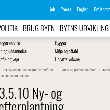
Job
Presse
English
Om Komm
POLITIK
BRUG BYEN
BYENS UDVIKLING
orgerservice
Byggeri
ob og uddannelse
Miljø og affald
rafik og veje
Udsatte voksne
Drift og vedligehold af grønne områder
Parker og grønne områder
Kvali
 Ny- og efterplantning
3.5.10 Ny- og
efterplantning