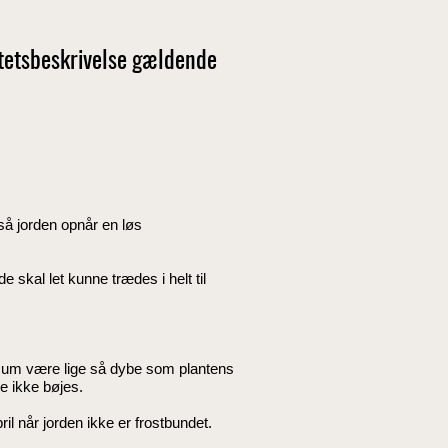
itetsbeskrivelse gældende
så jorden opnår en løs
skal let kunne trædes i helt til
nimum være lige så dybe som plantens
ne ikke bøjes.
ril når jorden ikke er frostbundet.