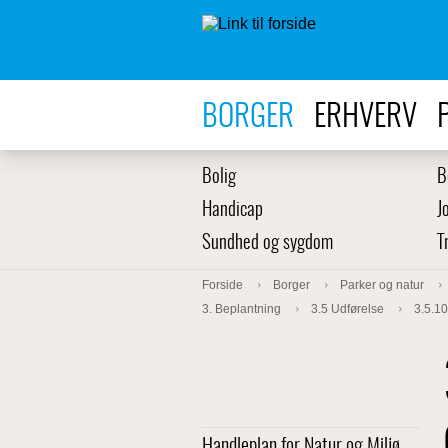
BORGER
ERHVERV
Bolig
B
Handicap
J
Sundhed og sygdom
T
Forside
Borger
Parker og natur
3. Beplantning
3.5 Udførelse
3.5.10
Handleplan for Natur og Miljø