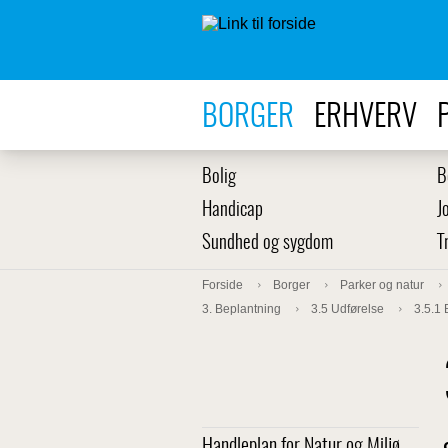
BORGER
ERHVERV
Bolig
B
Handicap
J
Sundhed og sygdom
T
Forside
Borger
Parker og natur
3. Beplantning
3.5 Udførelse
3.5.1
Handleplan for Natur og Miljø