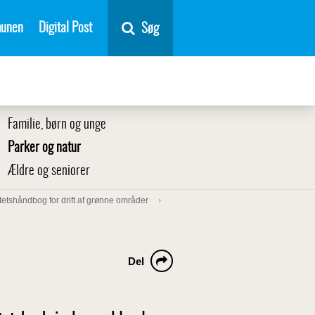
unen
Digital Post
Søg
Familie, børn og unge
Parker og natur
Ældre og seniorer
tetshåndbog for drift af grønne områder
Del