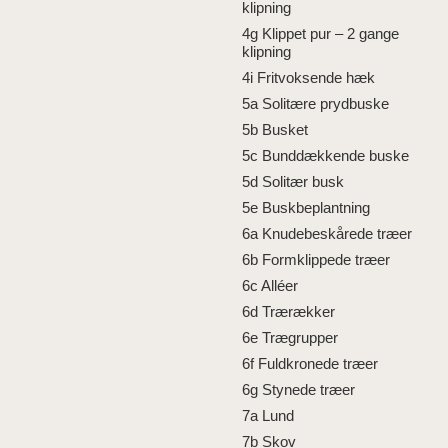
klipning
4g Klippet pur – 2 gange
klipning
4i Fritvoksende hæk
5a Solitære prydbuske
5b Busket
5c Bunddækkende buske
5d Solitær busk
5e Buskbeplantning
6a Knudebeskårede træer
6b Formklippede træer
6c Alléer
6d Trærækker
6e Trægrupper
6f Fuldkronede træer
6g Stynede træer
7a Lund
7b Skov