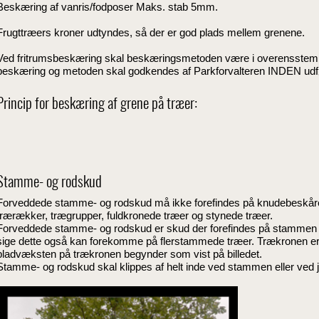
Beskæring af vanris/fodposer Maks. stab 5mm.
Frugttræers kroner udtyndes, så der er god plads mellem grenene.
Ved fritrumsbeskæring skal beskæringsmetoden være i overensstemme
beskæring og metoden skal godkendes af Parkforvalteren INDEN udf
Princip for beskæring af grene på træer:
Stamme- og rodskud
Forveddede stamme- og rodskud må ikke forefindes på knudebeskårede
trærækker, trægrupper, fuldkronede træer og stynede træer.
Forveddede stamme- og rodskud er skud der forefindes på stammen fra 
sige dette også kan forekomme på flerstammede træer. Trækronen er d
bladvæksten på trækronen begynder som vist på billedet.
Stamme- og rodskud skal klippes af helt inde ved stammen eller ved j