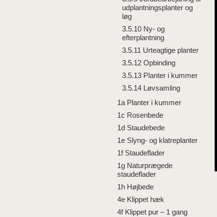
udplantningsplanter og
løg
3.5.10 Ny- og
efterplantning
3.5.11 Urteagtige planter
3.5.12 Opbinding
3.5.13 Planter i kummer
3.5.14 Løvsamling
1a Planter i kummer
1c Rosenbede
1d Staudebede
1e Slyng- og klatreplanter
1f Staudeflader
1g Naturprægede
staudeflader
1h Højbede
4e Klippet hæk
4f Klippet pur – 1 gang