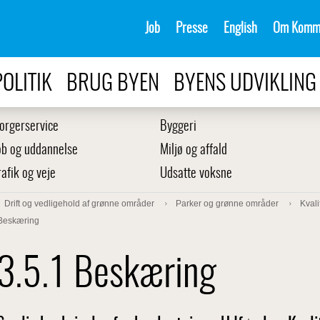
Job
Presse
English
Om Komm
POLITIK
BRUG BYEN
BYENS UDVIKLING
orgerservice
Byggeri
ob og uddannelse
Miljø og affald
rafik og veje
Udsatte voksne
Drift og vedligehold af grønne områder
Parker og grønne områder
Kvali
 Beskæring
3.5.1 Beskæring