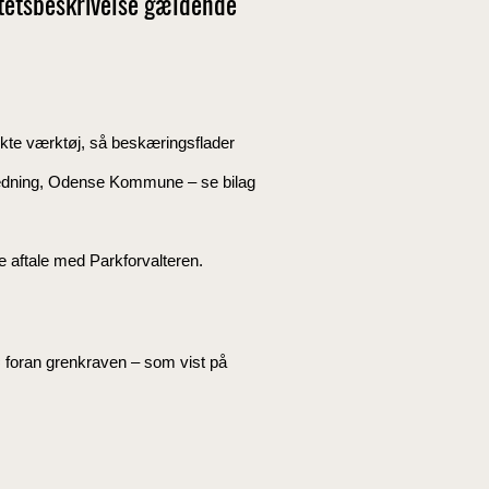
itetsbeskrivelse gældende
ekte værktøj, så beskæringsflader
edning, Odense Kommune – se bilag
re aftale med Parkforvalteren.
 foran grenkraven – som vist på