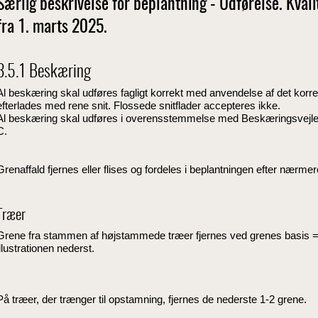
Særlig beskrivelse for beplantning - Udførelse. Kval
fra 1. marts 2025.
3.5.1 Beskæring
Al beskæring skal udføres fagligt korrekt med anvendelse af det korr
efterlades med rene snit. Flossede snitflader accepteres ikke.
Al beskæring skal udføres i overensstemmelse med Beskæringsvejl
C.
Grenaffald fjernes eller flises og fordeles i beplantningen efter nærme
Træer
Grene fra stammen af højstammede træer fjernes ved grenes basis =
illustrationen nederst.
På træer, der trænger til opstamning, fjernes de nederste 1-2 grene.