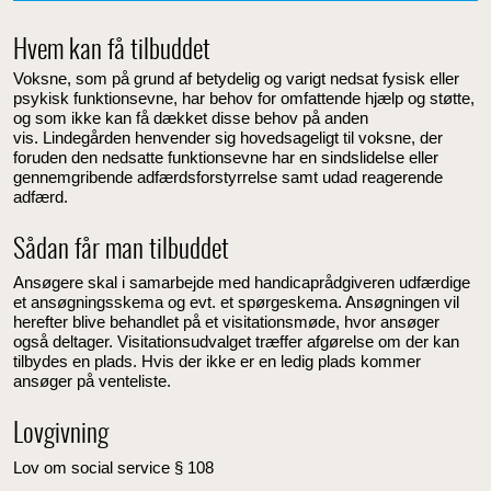
Hvem kan få tilbuddet
Voksne, som på grund af betydelig og varigt nedsat fysisk eller
psykisk funktionsevne, har behov for omfattende hjælp og støtte,
og som ikke kan få dækket disse behov på anden
vis.
Lindegården henvender sig hovedsageligt til voksne, der
foruden den nedsatte funktionsevne har en sindslidelse eller
gennemgribende adfærdsforstyrrelse samt udad reagerende
adfærd.
Sådan får man tilbuddet
Ansøgere skal i samarbejde med handicaprådgiveren udfærdige
et ansøgningsskema og evt. et spørgeskema. Ansøgningen vil
herefter blive behandlet på et visitationsmøde, hvor ansøger
også deltager. Visitationsudvalget træffer afgørelse om der kan
tilbydes en plads. Hvis der ikke er en ledig plads kommer
ansøger på venteliste.
Lovgivning
Lov om social service § 108