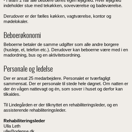
- I team 2 har alle beboere deres egen lejlighed. Hver lejlighed
indeholder stue med tekøkken, soveværelse og badeværelse.
Derudover er der fælles køkken, vagtværelse, kontor og
mødelokaler.
Beboerøkonomi
Beboerne betaler de samme udgifter som alle andre borgere
(husleje, el, telefon etc.). Derudover kan beboerne være med i en
madordning, bus og en aktivitetsordning.
Personale og ledelse
Der er ansat 25 medarbejdere. Personalet er tværfagligt
sammensat. Der er personale til stede hele døgnet. Om natten er
der én vågen nattevagt og én, som sover i huset og derfor kan
tilkaldes.
Til
Lindegården er der tilknyttet en rehabiliteringsleder, og en
assisterende rehabiliteringsleder.
Rehabiliteringsleder
Ulla Leth
ulle@odense.dk