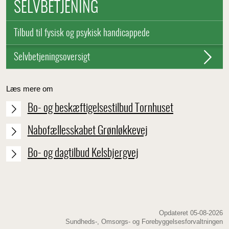
SELVBETJENING
Tilbud til fysisk og psykisk handicappede
Selvbetjeningsoversigt
Læs mere om
Bo- og beskæftigelsestilbud Tornhuset
Nabofællesskabet Grønløkkevej
Bo- og dagtilbud Kelsbjergvej
Opdateret 05-08-2026
Sundheds-, Omsorgs- og Forebyggelsesforvaltningen