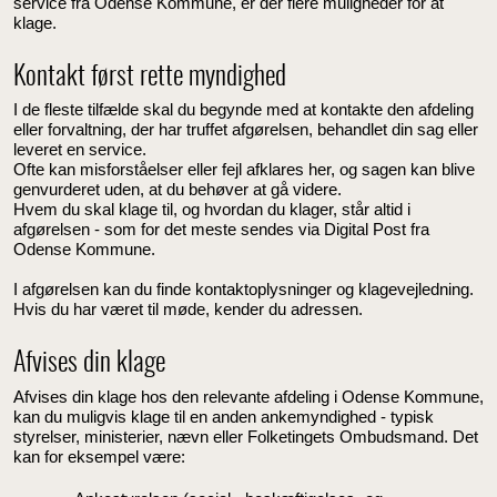
service fra Odense Kommune, er der flere muligheder for at
klage.
Kontakt først rette myndighed
I de fleste tilfælde skal du begynde med at kontakte den afdeling
eller forvaltning, der har truffet afgørelsen, behandlet din sag eller
leveret en service.
Ofte kan misforståelser eller fejl afklares her, og sagen kan blive
genvurderet uden, at du behøver at gå videre.
Hvem du skal klage til, og hvordan du klager, står altid i
afgørelsen - som for det meste sendes via Digital Post fra
Odense Kommune.
I afgørelsen kan du finde kontaktoplysninger og klagevejledning.
Hvis du har været til møde, kender du adressen.
Afvises din klage
Afvises din klage hos den relevante afdeling i Odense Kommune,
kan du muligvis klage til en anden ankemyndighed - typisk
styrelser, ministerier, nævn eller Folketingets Ombudsmand. Det
kan for eksempel være: