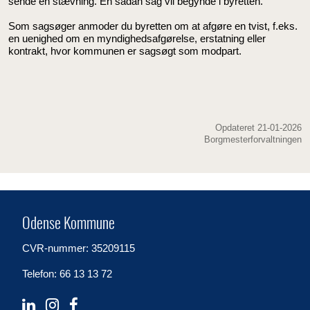
sende en stævning. En sådan sag vil begynde i byretten.
Som sagsøger anmoder du byretten om at afgøre en tvist, f.eks.
en uenighed om en myndighedsafgørelse, erstatning eller
kontrakt, hvor kommunen er sagsøgt som modpart.
Opdateret 21-01-2026
Borgmesterforvaltningen
Odense Kommune
CVR-nummer: 35209115
Telefon: 66 13 13 72