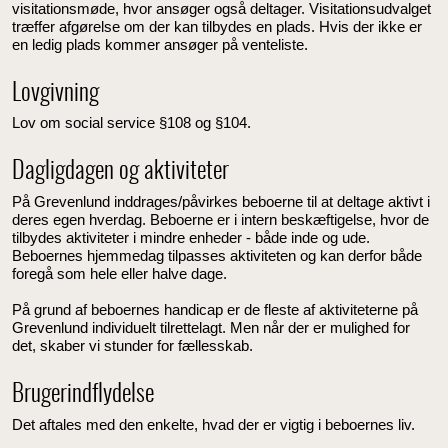
visitationsmøde, hvor ansøger også deltager. Visitationsudvalget
træffer afgørelse om der kan tilbydes en plads. Hvis der ikke er
en ledig plads kommer ansøger på venteliste.
Lovgivning
Lov om social service §108 og §104.
Dagligdagen og aktiviteter
På Grevenlund inddrages/påvirkes beboerne til at deltage aktivt i
deres egen hverdag. Beboerne er i intern beskæftigelse, hvor de
tilbydes aktiviteter i mindre enheder - både inde og ude.
Beboernes hjemmedag tilpasses aktiviteten og kan derfor både
foregå som hele eller halve dage.
På grund af beboernes handicap er de fleste af aktiviteterne på
Grevenlund individuelt tilrettelagt. Men når der er mulighed for
det, skaber vi stunder for fællesskab.
Brugerindflydelse
Det aftales med den enkelte, hvad der er vigtig i beboernes liv.