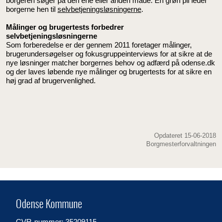
borgeren søger på den ene eller anden måde. En grøn pil leder
borgerne hen til
selvbetjeningsløsningerne
.
Målinger og brugertests forbedrer
selvbetjeningsløsningerne
Som forberedelse er der gennem 2011 foretager målinger,
brugerundersøgelser og fokusgruppeinterviews for at sikre at de
nye løsninger matcher borgernes behov og adfærd på odense.dk
og der laves løbende nye målinger og brugertests for at sikre en
høj grad af brugervenlighed.
Opdateret 15-06-2018
Borgmesterforvaltningen
Odense Kommune
CVR-nummer: 35209115