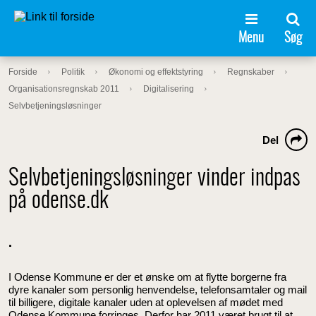
Menu
Søg
Forside
Politik
Økonomi og effektstyring
Regnskaber
Organisationsregnskab 2011
Digitalisering
Selvbetjeningsløsninger
Del
Selvbetjeningsløsninger vinder indpas
på odense.dk
.
I Odense Kommune er der et ønske om at flytte borgerne fra
dyre kanaler som personlig henvendelse, telefonsamtaler og mail
til billigere, digitale kanaler uden at oplevelsen af mødet med
Odense Kommune forringes. Derfor har 2011 været brugt til at