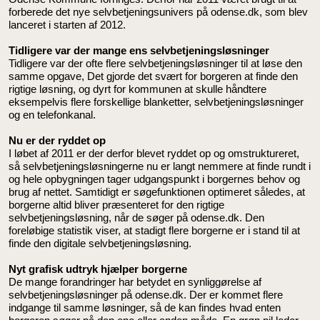
forberede det nye selvbetjeningsunivers på odense.dk, som blev
lanceret i starten af 2012.
Tidligere var der mange ens selvbetjeningsløsninger
Tidligere var der ofte flere selvbetjeningsløsninger til at løse den
samme opgave, Det gjorde det svært for borgeren at finde den
rigtige løsning, og dyrt for kommunen at skulle håndtere
eksempelvis flere forskellige blanketter, selvbetjeningsløsninger
og en telefonkanal.
Nu er der ryddet op
I løbet af 2011 er der derfor blevet ryddet op og omstruktureret,
så selvbetjeningsløsningerne nu er langt nemmere at finde rundt i
og hele opbygningen tager udgangspunkt i borgernes behov og
brug af nettet. Samtidigt er søgefunktionen optimeret således, at
borgerne altid bliver præsenteret for den rigtige
selvbetjeningsløsning, når de søger på odense.dk. Den
foreløbige statistik viser, at stadigt flere borgerne er i stand til at
finde den digitale selvbetjeningsløsning.
Nyt grafisk udtryk hjælper borgerne
De mange forandringer har betydet en synliggørelse af
selvbetjeningsløsninger på odense.dk. Der er kommet flere
indgange til samme løsninger, så de kan findes hvad enten