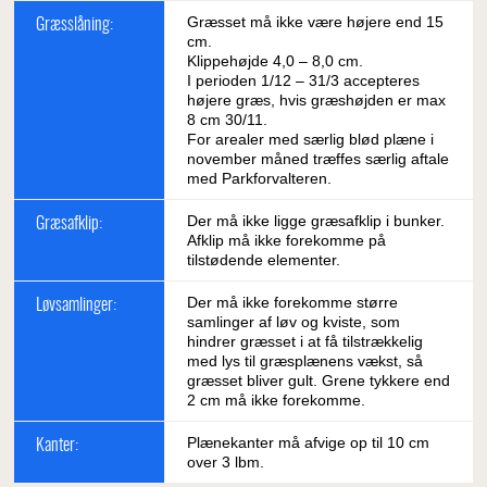
Græsset må ikke være højere end 15
Græsslåning:
cm.
Klippehøjde 4,0 – 8,0 cm.
I perioden 1/12 – 31/3 accepteres
højere græs, hvis græshøjden er max
8 cm 30/11.
For arealer med særlig blød plæne i
november måned træffes særlig aftale
med Parkforvalteren.
Der må ikke ligge græsafklip i bunker.
Græsafklip:
Afklip må ikke forekomme på
tilstødende elementer.
Der må ikke forekomme større
Løvsamlinger:
samlinger af løv og kviste, som
hindrer græsset i at få tilstrækkelig
med lys til græsplænens vækst, så
græsset bliver gult. Grene tykkere end
2 cm må ikke forekomme.
Plænekanter må afvige op til 10 cm
Kanter:
over 3 lbm.