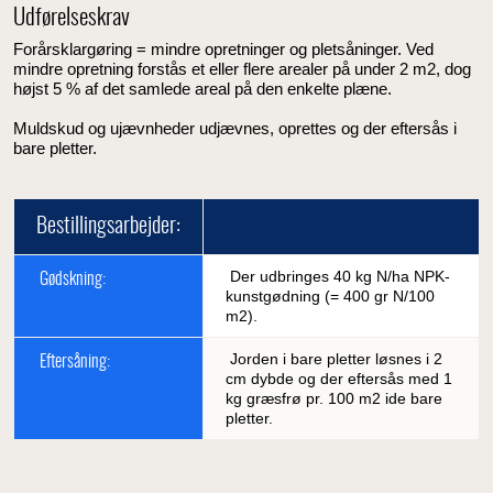
Udførelseskrav
Forårsklargøring = mindre opretninger og pletsåninger. Ved
mindre opretning forstås et eller flere arealer på under 2 m2, dog
højst 5 % af det samlede areal på den enkelte plæne.
Muldskud og ujævnheder udjævnes, oprettes og der eftersås i
bare pletter.
Bestillingsarbejder:
Der udbringes 40 kg N/ha NPK-
Gødskning:
kunstgødning (= 400 gr N/100
m2).
Jorden i bare pletter løsnes i 2
Eftersåning:
cm dybde og der eftersås med 1
kg græsfrø pr. 100 m2 ide bare
pletter.