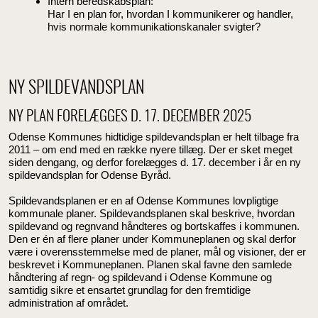
Intern beredskabsplan:
Har I en plan for, hvordan I kommunikerer og handler,
hvis normale kommunikationskanaler svigter?
NY SPILDEVANDSPLAN
NY PLAN FORELÆGGES D. 17. DECEMBER 2025
Odense Kommunes hidtidige spildevandsplan er helt tilbage fra
2011 – om end med en række nyere tillæg. Der er sket meget
siden dengang, og derfor forelægges d. 17. december i år en ny
spildevandsplan for Odense Byråd.
Spildevandsplanen er en af Odense Kommunes lovpligtige
kommunale planer. Spildevandsplanen skal beskrive, hvordan
spildevand og regnvand håndteres og bortskaffes i kommunen.
Den er én af flere planer under Kommuneplanen og skal derfor
være i overensstemmelse med de planer, mål og visioner, der er
beskrevet i Kommuneplanen. Planen skal favne den samlede
håndtering af regn- og spildevand i Odense Kommune og
samtidig sikre et ensartet grundlag for den fremtidige
administration af området.