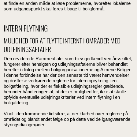
at finde en anden måde at løse problemerne, hvorefter lokalerne
som udgangspunkt skal føres tilbage til boligformål.
INTERN FLYTNING
MULIGHED FOR AT FLYTTE INTERNT I OMRÅDER MED
UDLEJNINGSAFTALER
Den reviderede Rammeaftale, som blev godkendt ved årsskiftet,
fungerer efter hensigten og udlejningsaftalerne bliver behandlet
herefter i dialog mellem boligorganisationerne og Almene Boliger.
I denne forbindelse har der den seneste tid været henvendelser
og drøftelse vedrørende reglerne for intern oprykning i en
boligafdeling, hvor der er fleksible udlejningsregler gældende,
herunder håndteringen af, at der er mulighed for, ikke at skulle
opfylde eventuelle udlejningskriterier ved intern flytning i en
boligafdeling.
Vi vil i den kommende tid sikre, at der klarhed over reglerne på
området og blandt andet følge op på dette ved de igangværende
styringsdialogmøder.