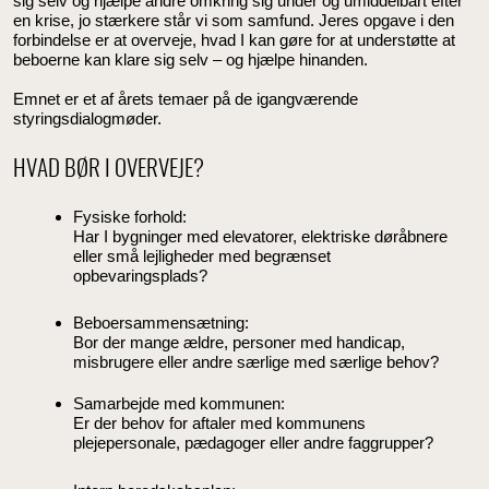
sig selv og hjælpe andre omkring sig under og umiddelbart efter
en krise, jo stærkere står vi som samfund. Jeres opgave i den
forbindelse er at overveje, hvad I kan gøre for at understøtte at
beboerne kan klare sig selv – og hjælpe hinanden.
Emnet er et af årets temaer på de igangværende
styringsdialogmøder.
HVAD BØR I OVERVEJE?
Fysiske forhold:
Har I bygninger med elevatorer, elektriske døråbnere
eller små lejligheder med begrænset
opbevaringsplads?
Beboersammensætning:
Bor der mange ældre, personer med handicap,
misbrugere eller andre særlige med særlige behov?
Samarbejde med kommunen:
Er der behov for aftaler med kommunens
plejepersonale, pædagoger eller andre faggrupper?