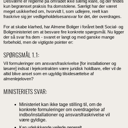
Desværre er reglerne på området ikke særlig klare, og der findes
kun begrænset praksis fra domstolene. Særligt har der været
meget usikkerhed om, hvorvidt I, som udlejere, reelt kan
fraskrive sig jer vedligeholdelsesansvar for det, der overdrages.
For at skabe klarhed, har Almene Boliger i foråret bedt Social- og
Boligministeriet om at besvare fire konkrete spørgsmål. Nu ligger
der så svar fra dem - svaret er langt og med ganske mange
forbehold, men de vigtigste pointer er:
SPØRGSMÅL 1.1:
Vil formuleringer om ansvarsfraskrivelse [for installationer og
løsøre] indsat i lejekontrakten være juridisk holdbare, eller vil de
altid blive anset som en ugyldig tilsidesættelse af
almenlejeloven?
MINISTERIETS SVAR:
Ministeriet kan ikke tage stilling til, om de
konkrete formuleringer om overdragelse af
indbo/installationer og ansvarsfraskrivelse vil
være gyldige.
Kan udelukkende vejlede generelt.