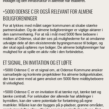
indtaget og den infrastruktur vi allerede har etableret.
+5000 ODENSE C ER OGSÅ RELEVANT FOR ALMENE
BOLIGFORENINGER
For at lykkes med målet søger kommunen at skabe stærke
partnerskaber. Og de almene boligforeninger er vigtige aktører i
den sammenhæng. For at nå i mål med 5000 flere beboere i
midten af Odense, skal der ses på mulighederne for at omdanne
udvalgte dele af den eksisterende bygningsmasse til boliger, og
der skal også opføres nye boliger. De almene boligforeninger har
mulighed for at spille en aktiv rolle i den forbindelse.
ET SIGNAL, EN INVITATION OG ET LØFTE
+5000 Odense C er et signal om, at Odense Kommune ønsker
samarbejde og konkrete projektideer fra almene boligselskaber,
der kan være med at gøre ønsket om 5000 flere midtbybeboere
til virkelighed.
+5000 Odense C er en invitation til at tænke nyt, tænke tæt og
tænke centralt. For selskaber der allerede har afdelinger i
bymidten, kan der være potentiale for fortætning på egne
matrikler. Måske kan der bygges på p-pladser, grønne områder,