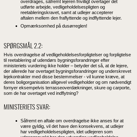
overdrages, såfremt lejeren frivilligt overtager det
udførte arbejde, vedligeholdelsespligten og
reetableringskravet, samt at udlejer accepterer
aftalen mellem den fraflyttende og indflyttende lejer.
Opmærksomhed på dusørreglen!
SPØRGSMÅL 2.2:
Hvis overdragelse af vedligeholdelsesforpligtelser og forpligtelse
til reetablering af udendørs bygningsforandringer efter
ministeriets vurdering ikke holder – betyder det så, at de lejere,
der allerede har overtaget bygningsforandringer og underskrevet
lejekontrakter med disse bestemmelser - vil kunne kræve, at
deres boligorganisation alligevel vedligeholder og om nødvendigt
fornyer eksempelvis terrasseoverdækninger, skure og carporte,
som de har overtaget ved indflytning?
MINISTERIETS SVAR:
Såfremt en aftale om overdragelse ikke anses for at
være gyldig, vil det have den konsekvens, at udlejer
har vedligeholdelsespligten, idet udlejeren som