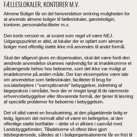
FÆLLESLOKALER, KONTORER M.V.
Almene Boliger får en del henvendelser omkring muligheden for
at anvende almene boliger til fælleslokaler, gæsteboliger,
kontorer, personalefaciliteter m.v.
Den korte version er, at svaret som regel vil være NEJ.
Udgangspunktet er altid, at lokaler der er opført som almene
boliger med offentlig støtte ikke må anvendes til andet formål.
Skal der alligevel gives en dispensation, skal det være fordi den
ændrede anvendelse skønnes nødvendig for at imødekomme et
påtrængende behov hos beboerne, som det ikke var muligt at
imødekomme på anden måde. Der kan eksempelvis være tale
om anvendelse som fælleslokaler, faciliteter til brug for
socialarbejdere i “samspilsramte” bebyggelser, indretning af
lægepraksis i områder, hvor der er meget langt til de nærmeste
erhvervsbebyggelser eller tilsvarende formål, der tjener til løsning
af specielle problemer for beboerne i bebyggelsen.
Det vil altid været en forudsætning, at den pågældende bolig er
ledig, ligesom det normalt altid vil være en betingelse, at den
offentlige støtte bortfalder – dette vil vi afklare i samråd med
Landsbyggefonden. Tilladelserne vil oftest blive gjort
tidsbegrænsede, således at I i boligorganisationerne får en frist til