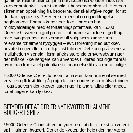
gamle tørrelofter eller udtjente servicearealer/beboerhuse. Det
kræver omtanke – især i forhold til beboerdemokratiet. Hvordan
sikrer man opbakning fra beboerne, der skal afgive noget, for at
der kan bygges nyt? Her er kompensation og inddragelse
nøgleordene. For selskaber, der ikke i forvejen har
midtbyafdelinger med et fortætningspotentiale, kan +5000
Odense C være en god grund til, at man skal holde et godt øje
med byggegrunde, der kommer til salg, som kunne være
relevante for alment nybyggeri – evt. i forening med butikker,
private boliger eller offentlige institutioner. Det kan også være, at
muligheden viser sig i form af eksisterende erhvervsbygninger,
der måske ikke længere kan anvendes til deres hidtidige formål,
hvor man kan se et potentiale i omdannelse til ny almene boliger.
+5000 Odense C er et løfte om, at vi som kommune vil se med
velvilje og fleksibilitet på projekter, der understøtter målsætningen
– også selvom det kræver justeringer i plangrundlag eller andet,
for at tingene kan lykkes.
BETYDER DET AT DER ER NYE KVOTER TIL ALMENE
BOLIGER I SPIL?
+
5000 Odense C indsatsen betyder ikke, at der er ekstra kvoter i
spil til alment byggeri. Det er de kvoter, der hele tiden har været