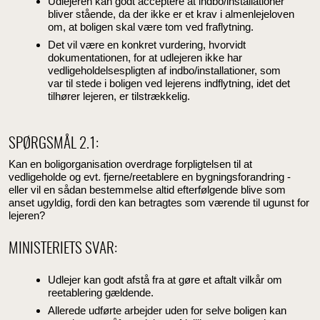
Udlejeren kan godt acceptere at indbo/installationer
bliver stående, da der ikke er et krav i almenlejeloven
om, at boligen skal være tom ved fraflytning.
Det vil være en konkret vurdering, hvorvidt
dokumentationen, for at udlejeren ikke har
vedligeholdelsespligten af indbo/installationer, som
var til stede i boligen ved lejerens indflytning, idet det
tilhører lejeren, er tilstrækkelig.
SPØRGSMÅL 2.1:
Kan en boligorganisation overdrage forpligtelsen til at
vedligeholde og evt. fjerne/reetablere en bygningsforandring -
eller vil en sådan bestemmelse altid efterfølgende blive som
anset ugyldig, fordi den kan betragtes som værende til ugunst for
lejeren?
MINISTERIETS SVAR:
Udlejer kan godt afstå fra at gøre et aftalt vilkår om
reetablering gældende.
Allerede udførte arbejder uden for selve boligen kan