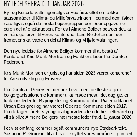
NY LEDELSE FRA D. 1. JANUAR 2026
By- og Kulturforvaltningen afgiver ved årsskiftet en række
sagsområder til Klima- og Miljøforvaltningen – og med dem følger
naturligvis også de medarbejdergrupper, der løser opgaverne –
og en del af chefgruppen. For os i Almene Boliger betyder det, at
vi må sige farvel til vores kontorchef Lars-Bo Johansen, der
fremover skal være en del af Klima- og Miljøforvaltningen.
Den nye ledelse for Almene Boliger kommer til at bestå af
Kontorchef Kris Munk Moritsen og Funktionsleder Pia Damkjær
Pedersen.
Kris Munk Moritsen er jurist og har siden 2023 været kontorchef
for Arealudvikling og Erhverv.
Pia Damkjær Pedersen, der nok bliver den, de fleste af jer i
boligorganisationerne kommer til at møde mest i det daglige, er
funktionsleder for Byprojekter og Kommuneplan. Pia er uddannet
Urban Designer og har været i Odense Kommune siden 2017.
Pia deltager i årets styringsdialogmøder allerede her i efteråret og
vil så blive Almene Boligers nærmeste leder fra d. 1. januar 2026.
I et vist omfang kommer også kommunens nye Stadsarkitekt,
Susanne R. Grunkin, til at blive tilknyttet vores område – primært