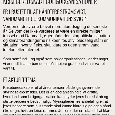
KRISEBEREDSKAB I BOLIGORGANISATIONER
ER I RUSTET TIL AT HÅNDTERE STRØMSVIGT,
VANDMANGEL OG KOMMUNIKATIONSSVIGT?
Verden er desværre blevet mere uforudsigelig de seneste
år. Selvom der ikke vurderes at være en direkte militær
trussel mod Danmark, øger både den storpolitiske situation
og klimaforandringerne risikoen for, at vi pludselig står i en
situation, hvor vi f.eks. skal klare os uden strøm, vand,
telefon eller internet.
Som samfund – og også som boligorganisationer - er det noget,
vi er nødt til at forberede os på i højere grad, end vi har været
vant til.
ET AKTUELT TEMA
Kriseberedskab er et af årets temaer på de igangværende
styringsdialogmøder. Det er en god anledning til at drøfte,
hvordan I som boligorganisation kan styrke jeres beredskab og
støtte beboerne bedst muligt. Myndighedernes anbefaling er, at
jeres beboere som husstande skal kunne klare sig på egen hånd
i tre døgn, hvis en krise rammer. Jo flere, der er i stand til at klare