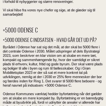
i forhold til nybyggerier og større renoveringer.
Vi skal hilse fra vores nye chefer og sige, at de glæder sig til
samarbejdet!
+5000 ODENSE C
+5000 ODENSE C INDSATSEN - HVAD GÅR DET UD PÅ?
Byrådet i Odense har sat sig det mål, at der skal bo 5000 flere i
det centrale Odense i 2030. Målet udspringer af dels Bystrategi
2023, som beskriver en klar vision om at skabe en mere tæt,
kompakt og sammenhængende by, hvor der samtidigt er sikret
plads til erhverv, kultur, fritid og gode byrum. Der skal være plads
og boliger til alle i byen og rum til fællesskaber. Og i Grøn
Mobilitetsplan 2023 er der så sat et mere konkret tal på
udviklingen, nemlig at der i 2030 er 25% flere mennesker der bor
og færdes inden for Ring 1. Det svarer til 5000 flere beboere - og
heraf navnet på indsatsen: +5000 Odense C.
Odense Kommunes værktøj hedder byfortætning når det gælder
om at skabe en mere kompakt by. Byfortætning er en bæredygtig
måde at byudvikle på, fordi vi udnytter de arealer vi allerede har