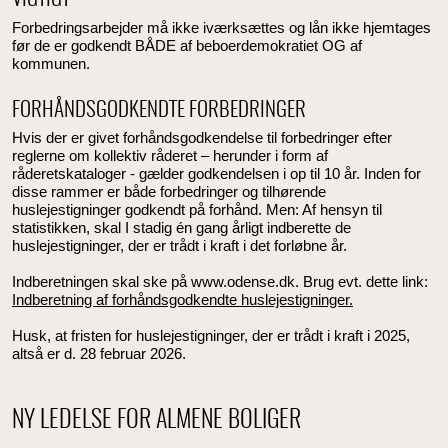
Forbedringsarbejder må ikke iværksættes og lån ikke hjemtages
før de er godkendt BÅDE af beboerdemokratiet OG af
kommunen.
FORHÅNDSGODKENDTE FORBEDRINGER
Hvis der er givet forhåndsgodkendelse til forbedringer efter
reglerne om kollektiv råderet – herunder i form af
råderetskataloger - gælder godkendelsen i op til 10 år. Inden for
disse rammer er både forbedringer og tilhørende
huslejestigninger godkendt på forhånd. Men: Af hensyn til
statistikken, skal I stadig én gang årligt indberette de
huslejestigninger, der er trådt i kraft i det forløbne år.
Indberetningen skal ske på www.odense.dk. Brug evt. dette link:
Indberetning af forhåndsgodkendte huslejestigninger.
Husk, at fristen for huslejestigninger, der er trådt i kraft i 2025,
altså er d. 28 februar 2026.
NY LEDELSE FOR ALMENE BOLIGER