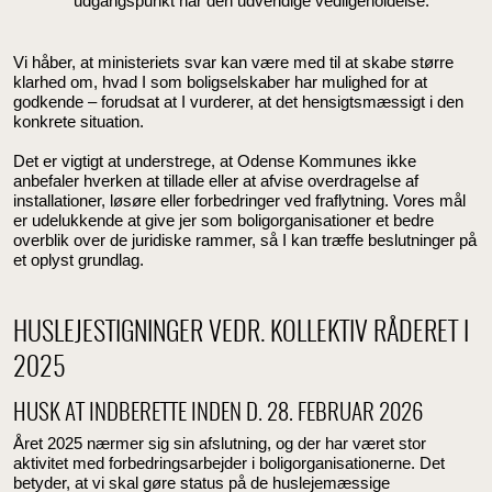
udgangspunkt har den udvendige vedligeholdelse.
Vi håber, at ministeriets svar kan være med til at skabe større
klarhed om, hvad I som boligselskaber har mulighed for at
godkende – forudsat at I vurderer, at det hensigtsmæssigt i den
konkrete situation.
Det er vigtigt at understrege, at Odense Kommunes ikke
anbefaler hverken at tillade eller at afvise overdragelse af
installationer, løsøre eller forbedringer ved fraflytning. Vores mål
er udelukkende at give jer som boligorganisationer et bedre
overblik over de juridiske rammer, så I kan træffe beslutninger på
et oplyst grundlag.
HUSLEJESTIGNINGER VEDR. KOLLEKTIV RÅDERET I
2025
HUSK AT INDBERETTE INDEN D. 28. FEBRUAR 2026
Året 2025 nærmer sig sin afslutning, og der har været stor
aktivitet med forbedringsarbejder i boligorganisationerne. Det
betyder, at vi skal gøre status på de huslejemæssige