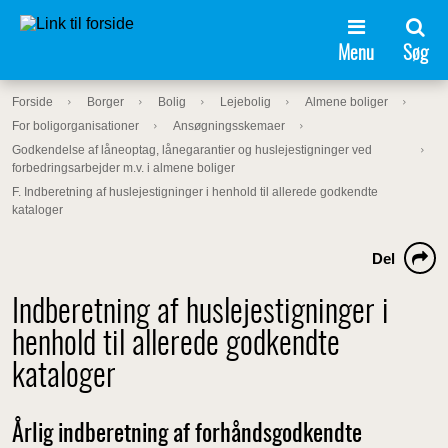
Menu
Søg
Forside
Borger
Bolig
Lejebolig
Almene boliger
For boligorganisationer
Ansøgningsskemaer
Godkendelse af låneoptag, lånegarantier og huslejestigninger ved
forbedringsarbejder m.v. i almene boliger
F. Indberetning af huslejestigninger i henhold til allerede godkendte
kataloger
Del
Indberetning af huslejestigninger i
henhold til allerede godkendte
kataloger
Årlig indberetning af forhåndsgodkendte