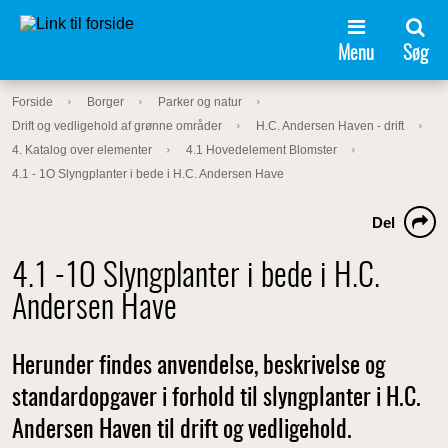
Menu
Søg
Forside
Borger
Parker og natur
Drift og vedligehold af grønne områder
H.C. Andersen Haven - drift
4. Katalog over elementer
4.1 Hovedelement Blomster
4.1 - 1O Slyngplanter i bede i H.C. Andersen Have
Del
4.1 -1O Slyngplanter i bede i H.C.
Andersen Have
Herunder findes anvendelse, beskrivelse og
standardopgaver i forhold til slyngplanter i H.C.
Andersen Haven til drift og vedligehold.