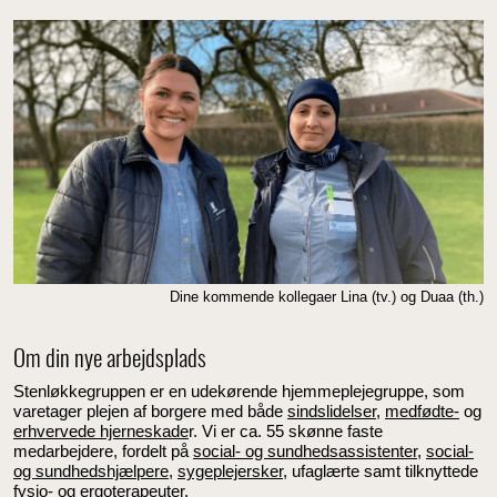
Dine kommende kollegaer Lina (tv.) og Duaa (th.)
Om din nye arbejdsplads
Stenløkkegruppen er en udekørende hjemmeplejegruppe, som
varetager plejen af borgere med både
sindslidelser
,
medfødte-
og
erhvervede hjerneskade
r. Vi er ca. 55 skønne faste
medarbejdere, fordelt på
social- og sundhedsassistenter
,
social-
og sundhedshjælpere
,
sygeplejersker
, ufaglærte samt tilknyttede
fysio-
og
ergoterapeuter
.