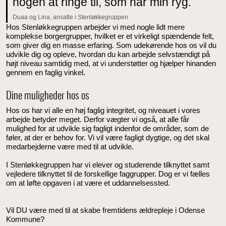
nogen at ringe til, som har min ryg.
Duaa og Lina, ansatte i Stenløkkegruppen
Hos Stenløkkegruppen arbejder vi med nogle lidt mere
komplekse borgergrupper, hvilket er et virkeligt spændende felt,
som giver dig en masse erfaring. Som udekørende hos os vil du
udvikle dig og opleve, hvordan du kan arbejde selvstændigt på
højt niveau samtidig med, at vi understøtter og hjælper hinanden
gennem en faglig vinkel.
Dine muligheder hos os
Hos os har vi alle en høj faglig integritet, og niveauet i vores
arbejde betyder meget. Derfor vægter vi også, at alle får
mulighed for at udvikle sig fagligt indenfor de områder, som de
føler, at der er behov for. Vi vil være fagligt dygtige, og det skal
medarbejderne være med til at udvikle.
I Stenløkkegruppen har vi elever og studerende tilknyttet samt
vejledere tilknyttet til de forskellige faggrupper. Dog er vi fælles
om at løfte opgaven i at være et uddannelsessted.
Vil DU være med til at skabe fremtidens ældrepleje i Odense
Kommune?