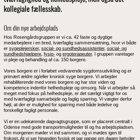
kollegiale fællesskab.
Om din nye arbejdsplads
Hos Rosengårdsgruppen er vi ca. 42 faste og dygtige
medarbejdere i en bred, tværfaglig sammensætning, hvor vi både
er
sygeplejersker
,
social- og sundhedsassistenter
,
social- og
sundhedshjælpere
,
fysio-
og
ergoterapeuter
. I gruppen varetager
vi pleje og behandling af ca. 150 borgere.
Vores borgere er i forløbet vedvarende sygdomsudvikling og er
primært ældre og/eller kronisk syge borgere. Vi arbejder
rehabiliterende med vores borgere og har stor viden og
kompetence indenfor helhedspleje og omsorg. Når vi arbejder så
meget med fokus på helhedspleje, er det særligt vigtigt for os
med tværfagligt samarbejde og faglig sparring. Vi vægter derfor
højt, at der er mulighed for sparring med både ledelse og
forskelligt fagligt personale.
Vi er en udekørende dagvagtsgruppe, som er placeret centralt i
Odense med gode transportmuligheder til og fra arbejdspladsen.
Om morgenen møder vi ind sammen, og vi mødes igen til
frokost. At vi ser hinanden fysisk et par gange om dagen betyder