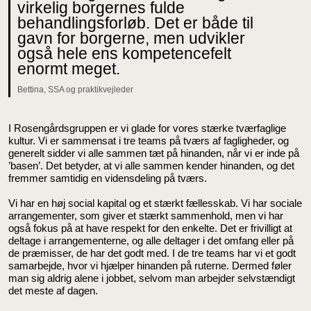
virkelig borgernes fulde
behandlingsforløb. Det er både til
gavn for borgerne, men udvikler
også hele ens kompetencefelt
enormt meget.
Bettina, SSA og praktikvejleder
I Rosengårdsgruppen er vi glade for vores stærke tværfaglige
kultur. Vi er sammensat i tre teams på tværs af fagligheder, og
generelt sidder vi alle sammen tæt på hinanden, når vi er inde på
’basen’. Det betyder, at vi alle sammen kender hinanden, og det
fremmer samtidig en vidensdeling på tværs.
Vi har en høj social kapital og et stærkt fællesskab. Vi har sociale
arrangementer, som giver et stærkt sammenhold, men vi har
også fokus på at have respekt for den enkelte. Det er frivilligt at
deltage i arrangementerne, og alle deltager i det omfang eller på
de præmisser, de har det godt med. I de tre teams har vi et godt
samarbejde, hvor vi hjælper hinanden på ruterne. Dermed føler
man sig aldrig alene i jobbet, selvom man arbejder selvstændigt
det meste af dagen.