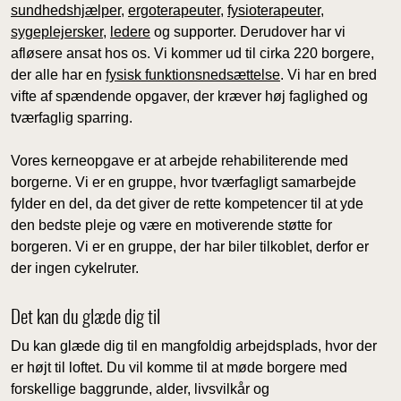
sundhedshjælper
,
ergoterapeuter
,
fysioterapeuter
,
sygeplejersker
,
ledere
og supporter. Derudover har vi
afløsere ansat hos os. Vi kommer ud til cirka 220 borgere,
der alle har en
fysisk funktionsnedsættelse
. Vi har en bred
vifte af spændende opgaver, der kræver høj faglighed og
tværfaglig sparring.
Vores kerneopgave er at arbejde rehabiliterende med
borgerne. Vi er en gruppe, hvor tværfagligt samarbejde
fylder en del, da det giver de rette kompetencer til at yde
den bedste pleje og være en motiverende støtte for
borgeren. Vi er en gruppe, der har biler tilkoblet, derfor er
der ingen cykelruter.
Det kan du glæde dig til
Du kan glæde dig til en mangfoldig arbejdsplads, hvor der
er højt til loftet. Du vil komme til at møde borgere med
forskellige baggrunde, alder, livsvilkår og