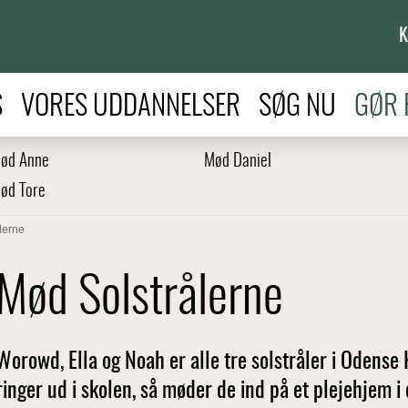
K
S
VORES UDDANNELSER
SØG NU
GØR 
ød Anne
Mød Daniel
ød Tore
lerne
Mød Solstrålerne
Worowd, Ella og Noah er alle tre solstråler i Odens
ringer ud i skolen, så møder de ind på et plejehjem i