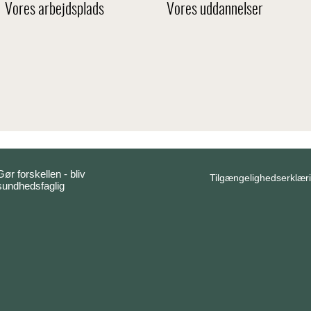
Vores arbejdsplads
Vores uddannelser
Gør forskellen - bliv
Tilgængelighedserklær
sundhedsfaglig