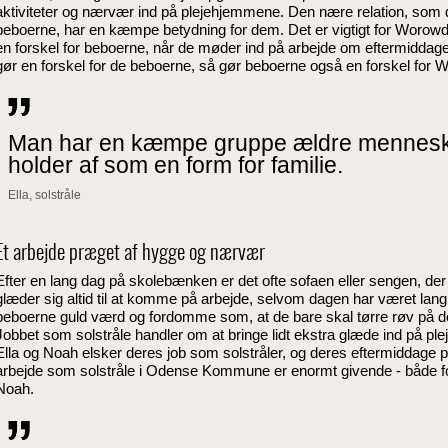
aktiviteter og nærvær ind på plejehjemmene. Den nære relation, som d
beboerne, har en kæmpe betydning for dem. Det er vigtigt for Worowd,
en forskel for beboerne, når de møder ind på arbejde om eftermiddage
gør en forskel for de beboerne, så gør beboerne også en forskel for
Man har en kæmpe gruppe ældre mennes
holder af som en form for familie.
Ella, solstråle
Et arbejde præget af hygge og nærvær
Efter en lang dag på skolebænken er det ofte sofaen eller sengen, d
glæder sig altid til at komme på arbejde, selvom dagen har været la
beboerne guld værd og fordomme som, at de bare skal tørre røv på de 
Jobbet som solstråle handler om at bringe lidt ekstra glæde ind på 
Ella og Noah elsker deres job som solstråler, og deres eftermiddage p
arbejde som solstråle i Odense Kommune er enormt givende - både fo
Noah.