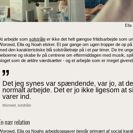
Ella
At arbejde som
solstråle
er ikke det helt gængse fritidsarbejde som u
Worowd, Ella og Noah elsker. Et par gange om ugen tropper de op p
med den karakteristiske blå solstråletrøje på i et par timer. De tre ung
beboerne og skabe liv på centrene om eftermiddagen med musik, spil
Noget som de ældre værdsætter - og et arbejde som er meget givend
Det jeg synes var spændende, var jo, at det 
normalt arbejde. Det er jo ikke ligesom at
varer ind.
Worowd, solstråle
En nær relation
Worowd, Ella og Noahs arbejdsopgaver består primært af social karakt