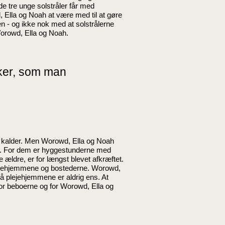
e tre unge solstråler får med
 Ella og Noah at være med til at gøre
n - og ikke nok med at solstrålerne
 Worowd, Ella og Noah.
ker, som man
er kalder. Men Worowd, Ella og Noah
ng. For dem er hyggestunderne med
ældre, er for længst blevet afkræftet.
plejehjemmene og bostederne. Worowd,
å plejehjemmene er aldrig ens. At
r beboerne og for Worowd, Ella og