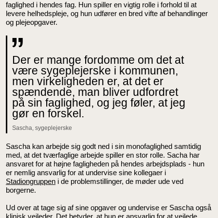
faglighed i hendes fag. Hun spiller en vigtig rolle i forhold til at
levere helhedspleje, og hun udfører en bred vifte af behandlinger
og plejeopgaver.
Der er mange fordomme om det at
være sygeplejerske i kommunen,
men virkeligheden er, at det er
spændende, man bliver udfordret
på sin faglighed, og jeg føler, at jeg
gør en forskel.
Sascha, sygeplejerske
Sascha kan arbejde sig godt ned i sin monofaglighed samtidig
med, at det tværfaglige arbejde spiller en stor rolle. Sacha har
ansvaret for at højne fagligheden på hendes arbejdsplads - hun
er nemlig ansvarlig for at undervise sine kollegaer i
Stadiongruppen
i de problemstillinger, de møder ude ved
borgerne.
Ud over at tage sig af sine opgaver og undervise er Sascha også
klinisk vejleder. Det betyder, at hun er ansvarlig for at vejlede