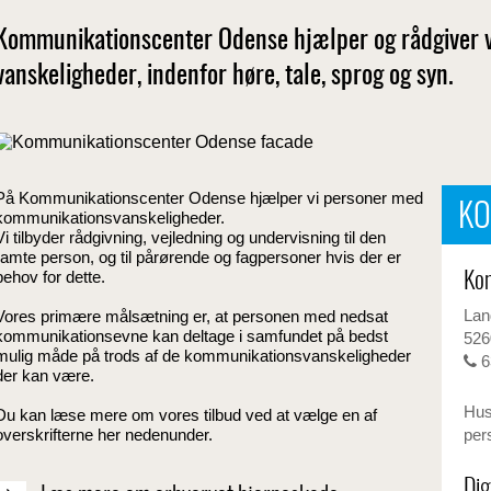
Kommunikationscenter Odense hjælper og rådgiver
vanskeligheder, indenfor høre, tale, sprog og syn.
På Kommunikationscenter Odense hjælper vi personer med
KO
kommunikationsvanskeligheder.
Vi tilbyder rådgivning, vejledning og undervisning til den
ramte person, og til pårørende og fagpersoner hvis der er
behov for dette.
Ko
Lan
Vores primære målsætning er, at personen med nedsat
kommunikationsevne kan deltage i samfundet på bedst
526
mulig måde på trods af de kommunikationsvanskeligheder
6
der kan være.
Husk
Du kan læse mere om vores tilbud ved at vælge en af
overskrifterne her nedenunder.
per
Dig