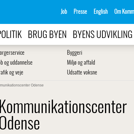
Job
Presse
English
Om Komm
POLITIK
BRUG BYEN
BYENS UDVIKLING
orgerservice
Byggeri
ob og uddannelse
Miljø og affald
rafik og veje
Udsatte voksne
munikationscenter Odense
Kommunikationscenter
Odense