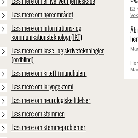
Læs mere om erhvervet hjerneskade
Læs mere om høreområdet
Vok
Læs mere om informations- og
Åbn
kommunikationsteknologi (IKT)
hen
Man
Læs mere om læse- og skriveteknologier
(ordblind)
Hør
Man
Læs mere om kræft i mundhulen
Læs mere om laryngektomi
Læs mere om neurologiske lidelser
Læs mere om stammen
Læs mere om stemmeproblemer