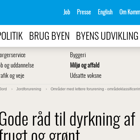
Job
Presse
English
Om Komm
POLITIK
BRUG BYEN
BYENS UDVIKLING
orgerservice
Byggeri
ob og uddannelse
Miljø og affald
rafik og veje
Udsatte voksne
Jord
Jordforurening
Områder med lettere forurening - områdeklassificeri
Gode råd til dyrkning af
frugt og grønt