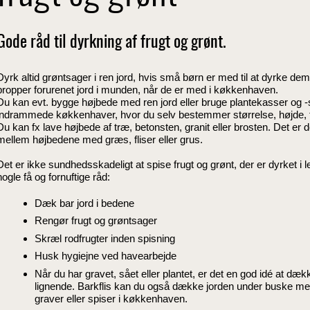
Gode råd til dyrkning af frugt og grønt.
Dyrk altid grøntsager i ren jord, hvis små børn er med til at dyrke d
propper forurenet jord i munden, når de er med i køkkenhaven.
Du kan evt. bygge højbede med ren jord eller bruge plantekasser o
indrammede køkkenhaver, hvor du selv bestemmer størrelse, højde, 
Du kan fx lave højbede af træ, betonsten, granit eller brosten. Det e
mellem højbedene med græs, fliser eller grus.
Det er ikke sundhedsskadeligt at spise frugt og grønt, der er dyrket i le
nogle få og fornuftige råd:
Dæk bar jord i bedene
Rengør frugt og grøntsager
Skræl rodfrugter inden spisning
Husk hygiejne ved havearbejde
Når du har gravet, sået eller plantet, er det en god idé at dæ
lignende. Barkflis kan du også dække jorden under buske med.
graver eller spiser i køkkenhaven.