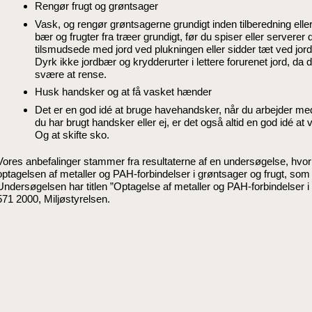
Rengør frugt og grøntsager
Vask, og rengør grøntsagerne grundigt inden tilberedning elle
bær og frugter fra træer grundigt, før du spiser eller serverer
tilsmudsede med jord ved plukningen eller sidder tæt ved jor
Dyrk ikke jordbær og krydderurter i lettere forurenet jord, da 
svære at rense.
Husk handsker og at få vasket hænder
Det er en god idé at bruge havehandsker, når du arbejder med
du har brugt handsker eller ej, er det også altid en god idé a
Og at skifte sko.
Vores anbefalinger stammer fra resultaterne af en undersøgelse, hvor
optagelsen af metaller og PAH-forbindelser i grøntsager og frugt, som er
Undersøgelsen har titlen ”Optagelse af metaller og PAH-forbindelser i g
571 2000, Miljøstyrelsen.