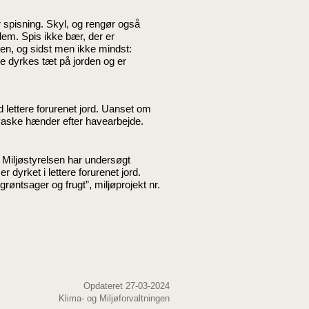
r spisning. Skyl, og rengør også
 dem. Spis ikke bær, der er
den, og sidst men ikke mindst:
de dyrkes tæt på jorden og er
 lettere forurenet jord. Uanset om
t vaske hænder efter havearbejde.
 Miljøstyrelsen har undersøgt
 dyrket i lettere forurenet jord.
røntsager og frugt”, miljøprojekt nr.
Opdateret 27-03-2024
Klima- og Miljøforvaltningen