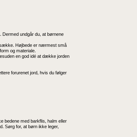
em. Dermed undgår du, at børnene
g -sække. Højbede er nærmest små
form og materiale.
r desuden en god idé at dække jorden
ttere forurenet jord, hvis du følger
kke bedene med barkflis, halm eller
 Sørg for, at børn ikke leger,