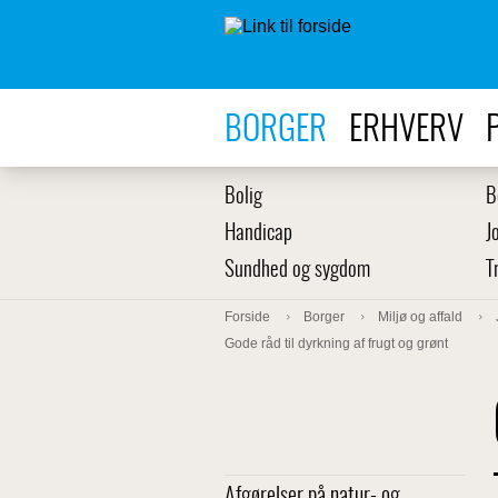
BORGER
ERHVERV
Bolig
B
Handicap
J
Sundhed og sygdom
T
Forside
Borger
Miljø og affald
Gode råd til dyrkning af frugt og grønt
Afgørelser på natur- og