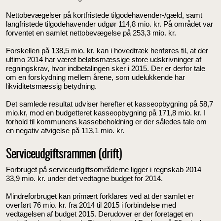
Nettobevægelser på kortfristede tilgodehavender-/gæld, samt
langfristede tilgodehavender udgør 114,8 mio. kr. På området var
forventet en samlet nettobevægelse på 253,3 mio. kr.
Forskellen på 138,5 mio. kr. kan i hovedtræk henføres til, at der
ultimo 2014 har været beløbsmæssige store udskrivninger af
regningskrav, hvor indbetalingen sker i 2015. Der er derfor tale
om en forskydning mellem årene, som udelukkende har
likviditetsmæssig betydning.
Det samlede resultat udviser herefter et kasseopbygning på 58,7
mio.kr, mod en budgetteret kasseopbygning på 171,8 mio. kr. I
forhold til kommunens kassebeholdning er der således tale om
en negativ afvigelse på 113,1 mio. kr.
Serviceudgiftsrammen (drift)
Forbruget på serviceudgiftsområderne ligger i regnskab 2014
33,9 mio. kr. under det vedtagne budget for 2014.
Mindreforbruget kan primært forklares ved at der samlet er
overført 76 mio. kr. fra 2014 til 2015 i forbindelse med
vedtagelsen af budget 2015. Derudover er der foretaget en