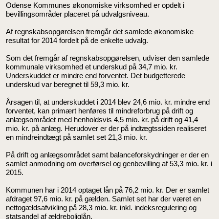
Odense Kommunes økonomiske virksomhed er opdelt i
bevillingsområder placeret på udvalgsniveau.
Af regnskabsopgørelsen fremgår det samlede økonomiske
resultat for 2014 fordelt på de enkelte udvalg.
Som det fremgår af regnskabsopgørelsen, udviser den samlede
kommunale virksomhed et underskud på 34,7 mio. kr.
Underskuddet er mindre end forventet. Det budgetterede
underskud var beregnet til 59,3 mio. kr.
Årsagen til, at underskuddet i 2014 blev 24,6 mio. kr. mindre end
forventet, kan primært henføres til mindreforbrug på drift og
anlægsområdet med henholdsvis 4,5 mio. kr. på drift og 41,4
mio. kr. på anlæg. Herudover er der på indtægtssiden realiseret
en mindreindtægt på samlet set 21,3 mio. kr.
På drift og anlægsområdet samt balanceforskydninger er der en
samlet anmodning om overførsel og genbevilling af 53,3 mio. kr. i
2015.
Kommunen har i 2014 optaget lån på 76,2 mio. kr. Der er samlet
afdraget 97,6 mio. kr. på gælden. Samlet set har der været en
nettogældsafvikling på 28,3 mio. kr. inkl. indeksregulering og
statsandel af ældreboliglån.