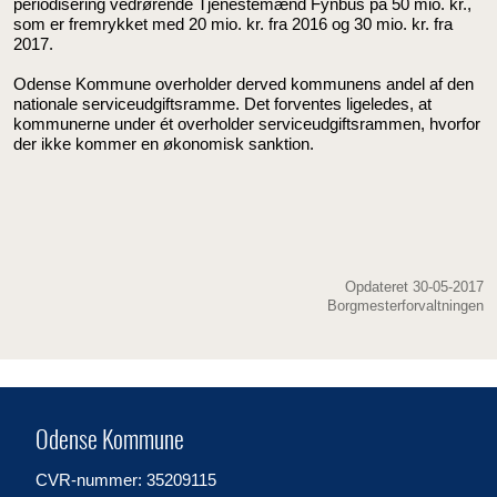
periodisering vedrørende Tjenestemænd Fynbus på 50 mio. kr.,
som er fremrykket med 20 mio. kr. fra 2016 og 30 mio. kr. fra
2017.
Odense Kommune overholder derved kommunens andel af den
nationale serviceudgiftsramme. Det forventes ligeledes, at
kommunerne under ét overholder serviceudgiftsrammen, hvorfor
der ikke kommer en økonomisk sanktion.
Opdateret 30-05-2017
Borgmesterforvaltningen
Odense Kommune
CVR-nummer: 35209115