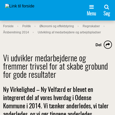
Menu
Søg
Forside
Politik
Økonomi og effektstyring
Regnskaber
Årsberetning 2014
Udvikling af medarbejdere og arbejdspladser
Del
Vi udvikler medarbejderne og
fremmer trivsel for at skabe grobund
for gode resultater
Ny Virkelighed – Ny Velfærd er blevet en
integreret del af vores hverdag i Odense
Kommune i 2014. Vi tænker anderledes, vi taler
anderledes, og vi gør tingene anderledes.