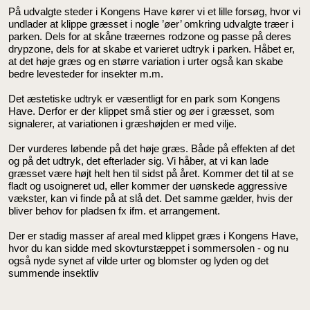
På udvalgte steder i Kongens Have kører vi et lille forsøg, hvor vi
undlader at klippe græsset i nogle ’øer’ omkring udvalgte træer i
parken. Dels for at skåne træernes rodzone og passe på deres
drypzone, dels for at skabe et varieret udtryk i parken. Håbet er,
at det høje græs og en større variation i urter også kan skabe
bedre levesteder for insekter m.m.
Det æstetiske udtryk er væsentligt for en park som Kongens
Have. Derfor er der klippet små stier og øer i græsset, som
signalerer, at variationen i græshøjden er med vilje.
Der vurderes løbende på det høje græs. Både på effekten af det
og på det udtryk, det efterlader sig. Vi håber, at vi kan lade
græsset være højt helt hen til sidst på året. Kommer det til at se
fladt og usoigneret ud, eller kommer der uønskede aggressive
vækster, kan vi finde på at slå det. Det samme gælder, hvis der
bliver behov for pladsen fx ifm. et arrangement.
Der er stadig masser af areal med klippet græs i Kongens Have,
hvor du kan sidde med skovturstæppet i sommersolen - og nu
også nyde synet af vilde urter og blomster og lyden og det
summende insektliv