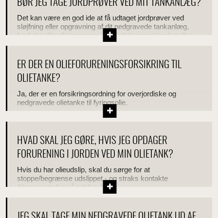
BØR JEG TAGE JORDPRØVER VED MIT TANKANLÆG?
Det kan være en god ide at få udtaget jordprøver ved
sløjfning eller opgravning af dit nedgravede tankanlæg,
fordi det ofte efterspørges i forbindelse med hushandler.
ER DER EN OLIEFORURENINGSFORSIKRING TIL
OLIETANKE?
Ja, der er en forsikringsordning for overjordiske og
nedgravede olietanke til fyringsolie.
HVAD SKAL JEG GØRE, HVIS JEG OPDAGER
FORURENING I JORDEN VED MIN OLIETANK?
Hvis du har olieudslip, skal du sørge for at
stoppe/begrænse udslippet - og straks kontakte
Alarmcentralen på telefon 112.
JEG SKAL TAGE MIN NEDGRAVEDE OLIETANK UD AF