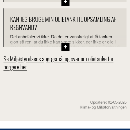
KAN JEG BRUGE MIN OLIETANK TIL OPSAMLING AF
REGNVAND?
Det anbefaler vi ikke. Da det er vanskeligt at få tanken
gjort så ren, at du ikke kan være sikker, der ikke er olie i
det vand, som efterfølgende spredes ud i haven. Derfor vil
vi ikke anbefale, at du bruger tanken til opsamling af
regnvand.
Se Miljøstyrelsens spørgsmål og svar om olietanke for
borgere her
Opdateret 01-05-2026
Klima- og Miljøforvaltningen