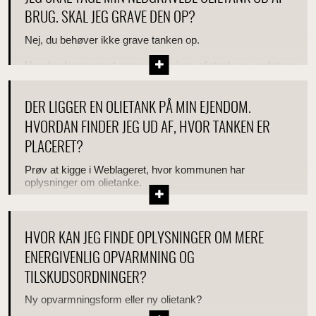
BRUG. SKAL JEG GRAVE DEN OP?
Nej, du behøver ikke grave tanken op.
Har du planer om at grave din fyrings-olietank op, er det en
god ide at gøre det senest 6 måneder efter du har taget
den ud af drift.
DER LIGGER EN OLIETANK PÅ MIN EJENDOM.
HVORDAN FINDER JEG UD AF, HVOR TANKEN ER
PLACERET?
Prøv at kigge i Weblageret, hvor kommunen har
oplysninger om olietanke.
HVOR KAN JEG FINDE OPLYSNINGER OM MERE
ENERGIVENLIG OPVARMNING OG
TILSKUDSORDNINGER?
Ny opvarmningsform eller ny olietank?