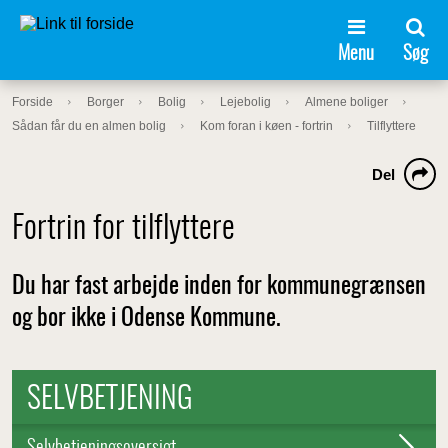
Menu
Søg
Forside
Borger
Bolig
Lejebolig
Almene boliger
Sådan får du en almen bolig
Kom foran i køen - fortrin
Tilflyttere
Del
Fortrin for tilflyttere
Du har fast arbejde inden for kommunegrænsen
og bor ikke i Odense Kommune.
SELVBETJENING