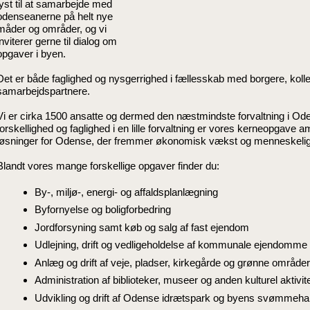
lyst til at samarbejde med
odenseanerne på helt nye
måder og områder, og vi
inviterer gerne til dialog om
opgaver i byen.
Det er både faglighed og nysgerrighed i fællesskab med borgere, kolle
samarbejdspartnere.
Vi er cirka 1500 ansatte og dermed den næstmindste forvaltning i 
forskellighed og faglighed i en lille forvaltning er vores kerneopgave a
løsninger for Odense, der fremmer økonomisk vækst og menneskelig
Blandt vores mange forskellige opgaver finder du:
By-, miljø-, energi- og affaldsplanlægning
Byfornyelse og boligforbedring
Jordforsyning samt køb og salg af fast ejendom
Udlejning, drift og vedligeholdelse af kommunale ejendomme
Anlæg og drift af veje, pladser, kirkegårde og grønne områder, 
Administration af biblioteker, museer og anden kulturel aktivit
Udvikling og drift af Odense idrætspark og byens svømmeha