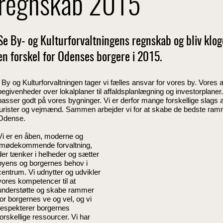
regnskab 2015
Se By- og Kulturforvaltningens regnskab og bliv klog
en forskel for Odenses borgere i 2015.
I By og Kulturforvaltningen tager vi fælles ansvar for vores by. Vores a
begivenheder over lokalplaner til affaldsplanlægning og investorplaner
passer godt på vores bygninger. Vi er derfor mange forskellige slags an
jurister og vejmænd. Sammen arbejder vi for at skabe de bedste ramm
Odense.
Vi er en åben, moderne og
imødekommende forvaltning,
der tænker i helheder og sætter
byens og borgernes behov i
centrum. Vi udnytter og udvikler
vores kompetencer til at
understøtte og skabe rammer
for borgernes ve og vel, og vi
respekterer borgernes
forskellige ressourcer. Vi har