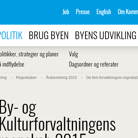
Job
Presse
English
Om Komm
POLITIK
BRUG BYEN
BYENS UDVIKLING
olitikker, strategier og planer
Valg
å indflydelse
Dagsordner og referater
ring
Regnskaber
Årsberetning 2015
De fem forvaltningers regnska
By- og
Kulturforvaltningens