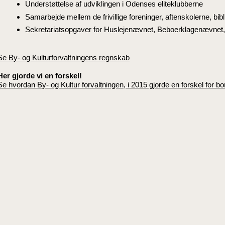
Understøttelse af udviklingen i Odenses eliteklubberne
Samarbejde mellem de frivillige foreninger, aftenskolerne, 
Sekretariatsopgaver for Huslejenævnet, Beboerklagenævnet, 
Se By- og Kulturforvaltningens regnskab
Her gjorde vi en forskel!
Se hvordan By- og Kultur forvaltningen, i 2015 gjorde en forskel fo