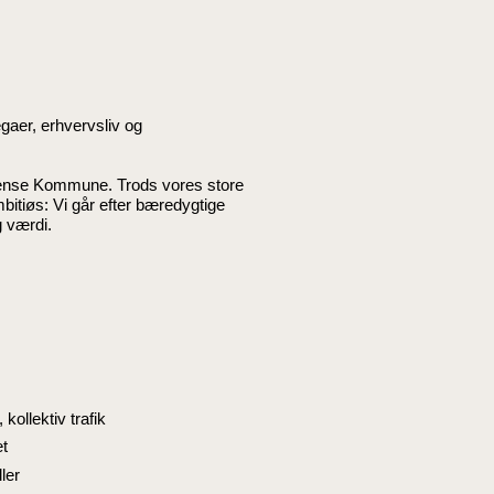
gaer, erhvervsliv og
Odense Kommune. Trods vores store
mbitiøs: Vi går efter bæredygtige
 værdi.
kollektiv trafik
et
ller