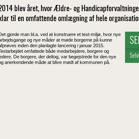
2014 blev året, hvor Ældre- og Handicapforvaltnin
klar til en omfattende omlægning af hele organisati
Det gjorde man bl.a. ved at konstruere et test-miljø, hvor nye
SE
arbejdsgange og nye måder at møde borgerne på kunne
afprøves inden den planlagte lancering i januar 2015.
Testarbejdet omfattede både medarbejdere, borgere og
Selv
ledere. De borgere, der deltog, var begejstrede for den nye
og anerkendende måde at blive mødt af kommunen på.