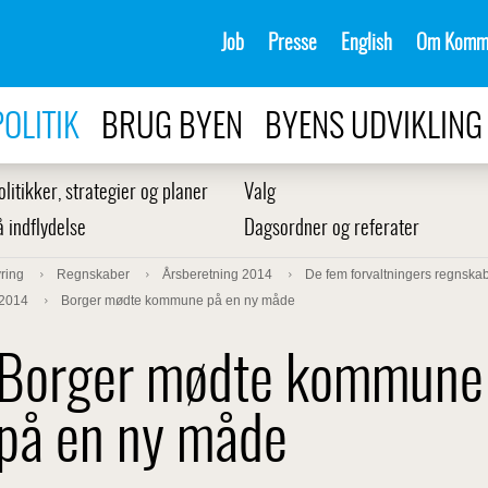
Job
Presse
English
Om Komm
POLITIK
BRUG BYEN
BYENS UDVIKLING
olitikker, strategier og planer
Valg
å indflydelse
Dagsordner og referater
ring
Regnskaber
Årsberetning 2014
De fem forvaltningers regnska
 2014
Borger mødte kommune på en ny måde
Borger mødte kommune
på en ny måde