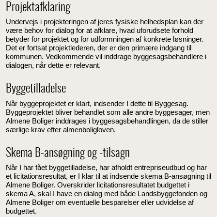
Projektafklaring
Undervejs i projekteringen af jeres fysiske helhedsplan kan der
være behov for dialog for at afklare, hvad uforudsete forhold
betyder for projektet og for udformningen af konkrete løsninger.
Det er fortsat projektlederen, der er den primære indgang til
kommunen. Vedkommende vil inddrage byggesagsbehandlere i
dialogen, når dette er relevant.
Byggetilladelse
Når byggeprojektet er klart, indsender I dette til Byggesag.
Byggeprojektet bliver behandlet som alle andre byggesager, men
Almene Boliger inddrages i byggesagsbehandlingen, da de stiller
særlige krav efter almenboligloven.
Skema B-ansøgning og -tilsagn
Når I har fået byggetilladelse, har afholdt entrepriseudbud og har
et licitationsresultat, er I klar til at indsende skema B-ansøgning til
Almene Boliger. Overskrider licitationsresultatet budgettet i
skema A, skal I have en dialog med både Landsbyggefonden og
Almene Boliger om eventuelle besparelser eller udvidelse af
budgettet.