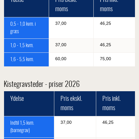
moms
moms
37,00
46,25
0,5 - 1,0 kvm. i
græs
37,00
46,25
1,0 - 1,5 kvm.
60,00
75,00
1,6 - 5,5 kvm.
Kistegravsteder - priser 2026
Ydelse
Pris ekskl.
Pris inkl.
moms
moms
37,00
46,25
Indtil 1,5 kvm.
(barnegrav)