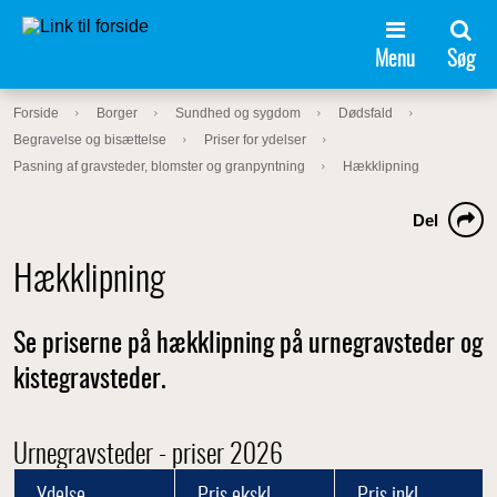
Menu
Søg
Forside
Borger
Sundhed og sygdom
Dødsfald
Begravelse og bisættelse
Priser for ydelser
Pasning af gravsteder, blomster og granpyntning
Hækklipning
Del
Hækklipning
Se priserne på hækklipning på urnegravsteder og
kistegravsteder.
Urnegravsteder - priser 2026
Ydelse
Pris ekskl.
Pris inkl.