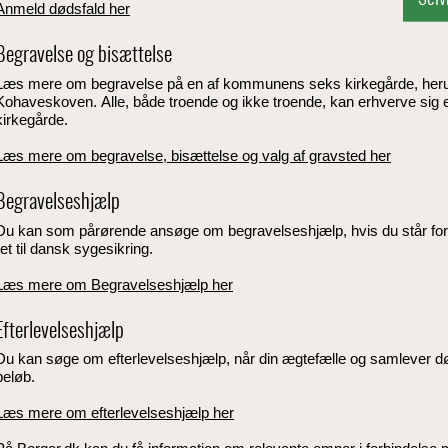
Anmeld dødsfald her
Begravelse og bisættelse
Læs mere om begravelse på en af kommunens seks kirkegårde, heru
Kohaveskoven. Alle, både troende og ikke troende, kan erhverve sig
kirkegårde.
Læs mere om begravelse, bisættelse og valg af gravsted her
Begravelseshjælp
Du kan som pårørende ansøge om begravelseshjælp, hvis du står for
ret til dansk sygesikring.
Læs mere om Begravelseshjælp her
Efterlevelseshjælp
Du kan søge om efterlevelseshjælp, når din ægtefælle og samlever dør
beløb.
Læs mere om efterlevelseshjælp her