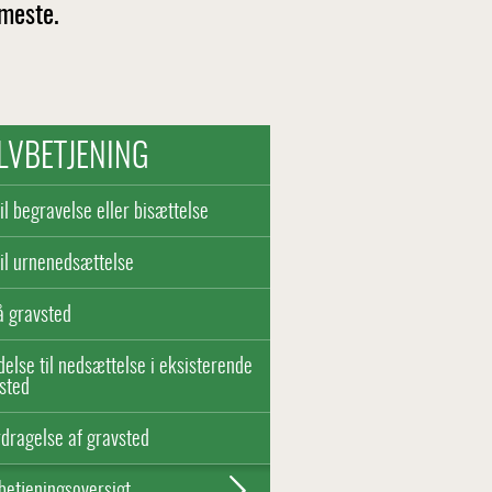
 meste.
LVBETJENING
il begravelse eller bisættelse
il urnenedsættelse
å gravsted
adelse til nedsættelse i eksisterende
sted
dragelse af gravsted
betjeningsoversigt