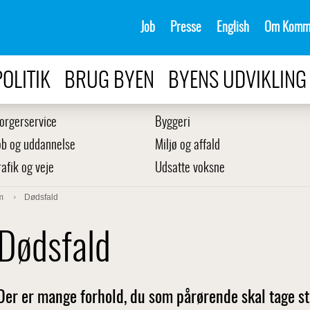
Job
Presse
English
Om Komm
POLITIK
BRUG BYEN
BYENS UDVIKLING
orgerservice
Byggeri
ob og uddannelse
Miljø og affald
rafik og veje
Udsatte voksne
m
Dødsfald
Dødsfald
Der er mange forhold, du som pårørende skal tage stil