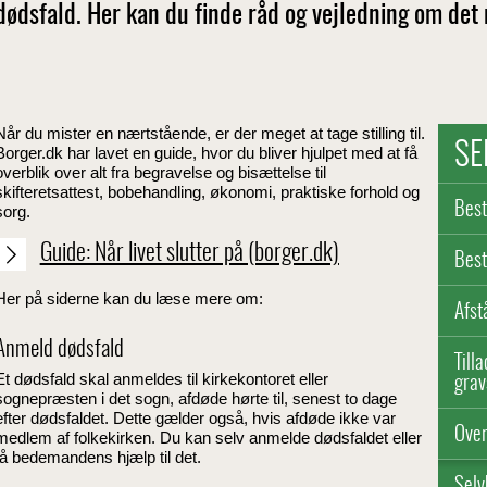
dødsfald. Her kan du finde råd og vejledning om det
Når du mister en nærtstående, er der meget at tage stilling til.
SE
Borger.dk har lavet en guide, hvor du bliver hjulpet med at få
overblik over alt fra begravelse og bisættelse til
skifteretsattest, bobehandling, økonomi, praktiske forhold og
Best
sorg.
Guide: Når livet slutter på (borger.dk)
Best
Her på siderne kan du læse mere om:
Afst
Anmeld dødsfald
Till
Et dødsfald skal anmeldes til kirkekontoret eller
grav
sognepræsten i det sogn, afdøde hørte til, senest to dage
efter dødsfaldet. Dette gælder også, hvis afdøde ikke var
Over
medlem af folkekirken. Du kan selv anmelde dødsfaldet eller
få bedemandens hjælp til det.
Selv