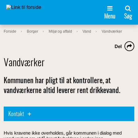
Menu
Søg
Forside
Borger
Miljø og affald
Vand
Vandværker
Del
Vandværker
Kommunen har pligt til at kontrollere, at
vandværkerne altid leverer rent drikkevand.
Kontakt
Hvis kravene ikke overholdes, går kommunen i dialog med