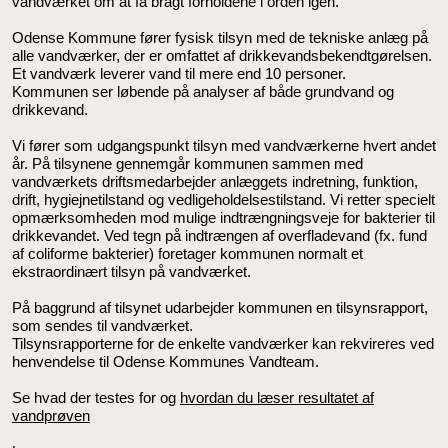
vandværket om at få bragt forholdene i orden igen.
Odense Kommune fører fysisk tilsyn med de tekniske anlæg på
alle vandværker, der er omfattet af drikkevandsbekendtgørelsen.
Et vandværk leverer vand til mere end 10 personer.
Kommunen ser løbende på analyser af både grundvand og
drikkevand.
Vi fører som udgangspunkt tilsyn med vandværkerne hvert andet
år. På tilsynene gennemgår kommunen sammen med
vandværkets driftsmedarbejder anlæggets indretning, funktion,
drift, hygiejnetilstand og vedligeholdelsestilstand. Vi retter specielt
opmærksomheden mod mulige indtrængningsveje for bakterier til
drikkevandet. Ved tegn på indtrængen af overfladevand (fx. fund
af coliforme bakterier) foretager kommunen normalt et
ekstraordinært tilsyn på vandværket.
På baggrund af tilsynet udarbejder kommunen en tilsynsrapport,
som sendes til vandværket.
Tilsynsrapporterne for de enkelte vandværker kan rekvireres ved
henvendelse til Odense Kommunes Vandteam.
Se hvad der testes for og
hvordan du læser resultatet af
vandprøven