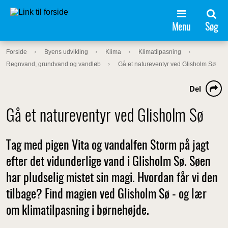
Menu
Søg
Forside
Byens udvikling
Klima
Klimatilpasning
Regnvand, grundvand og vandløb
Gå et natureventyr ved Glisholm Sø
Del
Gå et natureventyr ved Glisholm Sø
Tag med pigen Vita og vandalfen Storm på jagt
efter det vidunderlige vand i Glisholm Sø. Søen
har pludselig mistet sin magi. Hvordan får vi den
tilbage? Find magien ved Glisholm Sø - og lær
om klimatilpasning i børnehøjde.