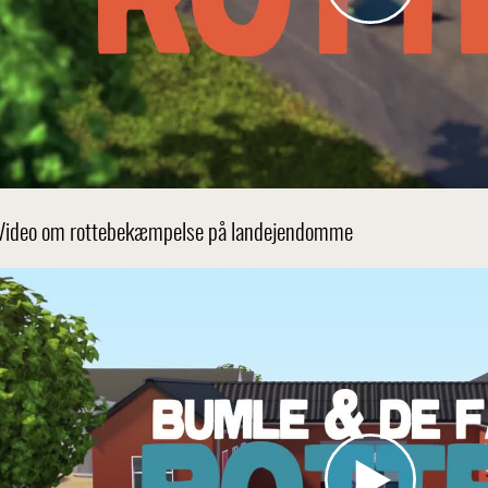
Video om rottebekæmpelse på landejendomme