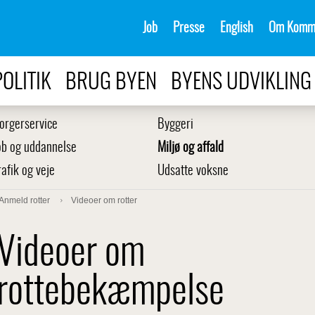
Job
Presse
English
Om Komm
POLITIK
BRUG BYEN
BYENS UDVIKLING
orgerservice
Byggeri
ob og uddannelse
Miljø og affald
rafik og veje
Udsatte voksne
Anmeld rotter
Videoer om rotter
Videoer om
rottebekæmpelse