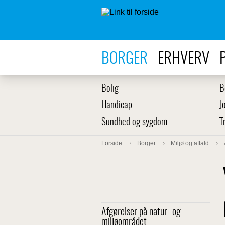
BORGER
ERHVERV
Bolig
B
Handicap
J
Sundhed og sygdom
T
Forside
Borger
Miljø og affald
Afgørelser på natur- og
miljøområdet