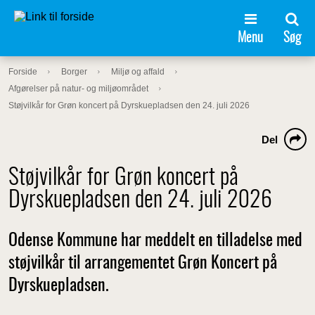
Menu
Søg
Forside
Borger
Miljø og affald
Afgørelser på natur- og miljøområdet
Støjvilkår for Grøn koncert på Dyrskuepladsen den 24. juli 2026
Del
Støjvilkår for Grøn koncert på
Dyrskuepladsen den 24. juli 2026
Odense Kommune har meddelt en tilladelse med
støjvilkår til arrangementet Grøn Koncert på
Dyrskuepladsen.