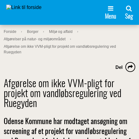
Menu
Søg
Forside
Borger
Miljø og affald
Afgørelser på natur- og miljøområdet
Afgørelse om ikke VVM-pligt for projekt om vandløbsregulering ved
Ruegyden
Del
Afgørelse om ikke VVM-pligt for
projekt om vandløbsregulering ved
Ruegyden
Odense Kommune har modtaget ansøgning om
screening af et projekt for vandløbsregulering