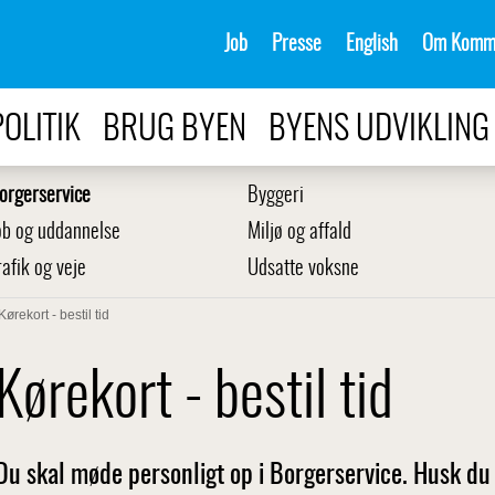
Job
Presse
English
Om Komm
POLITIK
BRUG BYEN
BYENS UDVIKLING
orgerservice
Byggeri
ob og uddannelse
Miljø og affald
rafik og veje
Udsatte voksne
Kørekort - bestil tid
Kørekort - bestil tid
Du skal møde personligt op i Borgerservice. Husk du sk