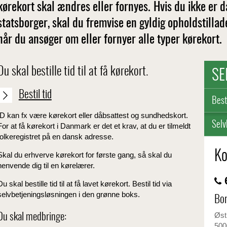
kørekort skal ændres eller fornyes. Hvis du ikke er d
statsborger, skal du fremvise en gyldig opholdstillad
når du ansøger om eller fornyer alle typer kørekort.
Du skal bestille tid til at få kørekort.
SE
Bestil tid
Besti
ID kan fx være kørekort eller dåbsattest og sundhedskort.
Selv
For at få kørekort i Danmark er det et krav, at du er tilmeldt
folkeregistret på en dansk adresse.
Ko
Skal du erhverve kørekort for første gang, så skal du
henvende dig til en kørelærer.
6
Du skal bestille tid til at få lavet kørekort. Bestil tid via
selvbetjeningsløsningen i den grønne boks.
Bo
Øst
Du skal medbringe:
500