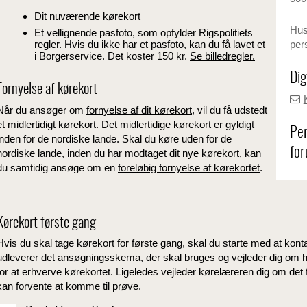
Dit nuværende kørekort
Husk
Et vellignende pasfoto, som opfylder Rigspolitiets
per
regler. Hvis du ikke har et pasfoto, kan du få lavet et
i Borgerservice. Det koster 150 kr.
Se billedregler.
Dig
Fornyelse af kørekort
Når du ansøger om
fornyelse af dit kørekort
, vil du få udstedt
et midlertidigt kørekort. Det midlertidige kørekort er gyldigt
Per
inden for de nordiske lande. Skal du køre uden for de
for
nordiske lande, inden du har modtaget dit nye kørekort, kan
du samtidig ansøge om en
foreløbig fornyelse af kørekortet
.
Kørekort første gang
Hvis du skal tage kørekort for første gang, skal du starte med at kon
udleverer det ansøgningsskema, der skal bruges og vejleder dig om 
for at erhverve kørekortet. Ligeledes vejleder kørelæreren dig om det
kan forvente at komme til prøve.