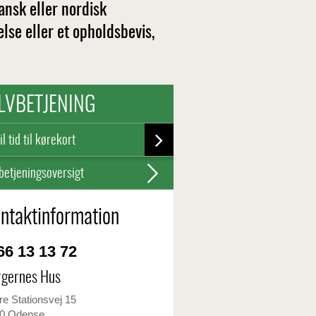
ansk eller nordisk
else eller et opholdsbevis,
LVBETJENING
l tid til kørekort
betjeningsoversigt
ntaktinformation
6 13 13 72
rgernes Hus
re Stationsvej 15
0 Odense