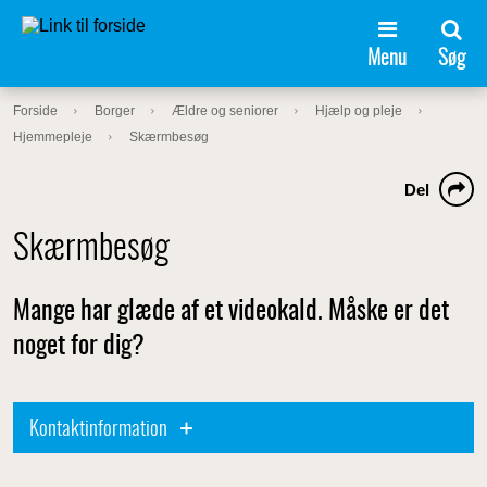
Menu
Søg
Forside
Borger
Ældre og seniorer
Hjælp og pleje
Hjemmepleje
Skærmbesøg
Del
Skærmbesøg
Mange har glæde af et videokald. Måske er det
noget for dig?
Kontaktinformation