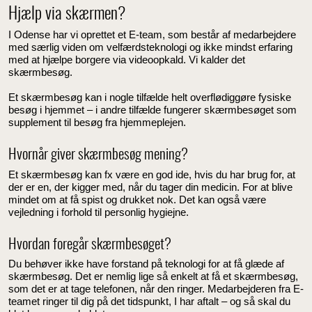
Hjælp via skærmen?
I Odense har vi oprettet et E-team, som består af medarbejdere
med særlig viden om velfærdsteknologi og ikke mindst erfaring
med at hjælpe borgere via videoopkald. Vi kalder det
skærmbesøg.
Et skærmbesøg kan i nogle tilfælde helt overflødiggøre fysiske
besøg i hjemmet – i andre tilfælde fungerer skærmbesøget som
supplement til besøg fra hjemmeplejen.
Hvornår giver skærmbesøg mening?
Et skærmbesøg kan fx være en god ide, hvis du har brug for, at
der er en, der kigger med, når du tager din medicin. For at blive
mindet om at få spist og drukket nok. Det kan også være
vejledning i forhold til personlig hygiejne.
Hvordan foregår skærmbesøget?
Du behøver ikke have forstand på teknologi for at få glæde af
skærmbesøg. Det er nemlig lige så enkelt at få et skærmbesøg,
som det er at tage telefonen, når den ringer. Medarbejderen fra E-
teamet ringer til dig på det tidspunkt, I har aftalt – og så skal du