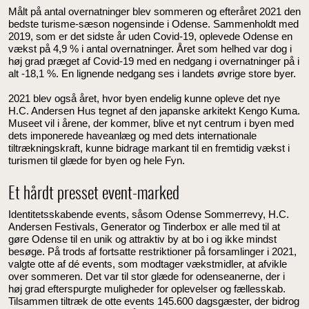
Målt på antal overnatninger blev sommeren og efteråret 2021 den
bedste turisme-sæson nogensinde i Odense. Sammenholdt med
2019, som er det sidste år uden Covid-19, oplevede Odense en
vækst på 4,9 % i antal overnatninger. Året som helhed var dog i
høj grad præget af Covid-19 med en nedgang i overnatninger på i
alt -18,1 %. En lignende nedgang ses i landets øvrige store byer.
2021 blev også året, hvor byen endelig kunne opleve det nye
H.C. Andersen Hus tegnet af den japanske arkitekt Kengo Kuma.
Museet vil i årene, der kommer, blive et nyt centrum i byen med
dets imponerede haveanlæg og med dets internationale
tiltrækningskraft, kunne bidrage markant til en fremtidig vækst i
turismen til glæde for byen og hele Fyn.
Et hårdt presset event-marked
Identitetsskabende events, såsom Odense Sommerrevy, H.C.
Andersen Festivals, Generator og Tinderbox er alle med til at
gøre Odense til en unik og attraktiv by at bo i og ikke mindst
besøge. På trods af fortsatte restriktioner på forsamlinger i 2021,
valgte otte af dé events, som modtager vækstmidler, at afvikle
over sommeren. Det var til stor glæde for odenseanerne, der i
høj grad efterspurgte muligheder for oplevelser og fællesskab.
Tilsammen tiltræk de otte events 145.600 dagsgæster, der bidrog