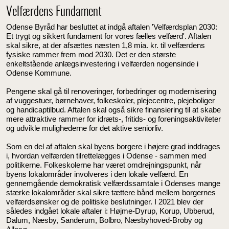
Velfærdens Fundament
Odense Byråd har besluttet at indgå aftalen 'Velfærdsplan 2030:
Et trygt og sikkert fundament for vores fælles velfærd'. Aftalen
skal sikre, at der afsættes næsten 1,8 mia. kr. til velfærdens
fysiske rammer frem mod 2030. Det er den største
enkeltstående anlægsinvestering i velfærden nogensinde i
Odense Kommune.
Pengene skal gå til renoveringer, forbedringer og modernisering
af vuggestuer, børnehaver, folkeskoler, plejecentre, plejeboliger
og handicaptilbud. Aftalen skal også sikre finansiering til at skabe
mere attraktive rammer for idræts-, fritids- og foreningsaktiviteter
og udvikle mulighederne for det aktive seniorliv.
Som en del af aftalen skal byens borgere i højere grad inddrages
i, hvordan velfærden tilrettelægges i Odense - sammen med
politikerne. Folkeskolerne har været omdrejningspunkt, når
byens lokalområder involveres i den lokale velfærd. En
gennemgående demokratisk velfærdssamtale i Odenses mange
stærke lokalområder skal sikre tættere bånd mellem borgernes
velfærdsønsker og de politiske beslutninger. I 2021 blev der
således indgået lokale aftaler i: Højme-Dyrup, Korup, Ubberud,
Dalum, Næsby, Sanderum, Bolbro, Næsbyhoved-Broby og