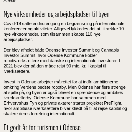
Allesø
Nye virksomheder og arbejdspladser til byen
Covid-19 satte endnu engang en begrænsning på internationale
konferencer og aktiviteter. Alligevel lykkedes det at tiltrække 10
nye virksomheder, som tilsammen skabte 110 nye
arbejdspladser.
Der blev afholdt både Odense Investor Summit og Cannabis
Investor Summit, hvor Odense Kommune kobler
robotiværksættere med danske og internationale investorer. I
2021 blev der på den måde rejst 90 mio. kr. i kapital til
iværksættere.
Invest in Odense arbejder målrettet for at indfri ambitionerne
omkring Verdens bedste robotby. Men Odense har flere strenge
at spille på, og byen er også blevet en spændende og ambitiøs
iværksætterby. Odense Kommune har sammen med
Erhvervshus Fyn og private aktører startet projektet PreFlight,
hvor ambitiøse iværksættere bliver klædt på til at rejse kapital og
skalere deres forretning internationalt.
Et godt år for turismen i Odense