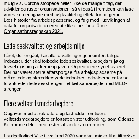
mulig vis. Corona stoppede heller ikke de mange tiltag, der
udvikler og ruster organisationen, så vi også i fremtiden kan løse
vores kerneopgave med høj kvalitet og effekt for borgerne.
Læs historier fra arbejdspladserne, og følg med i udviklingen af
data for organisationen ved at
klikke her for at åbne
Organisationsregnskab 2021.
Ledelseskvalitet og arbejdsmiljø
I året, der er gået, har alle forvaltninger gennemført talrige
indsatser, der skal forbedre ledelseskvalitet, arbejdsmiljø og
trivsel i løsning af kerneopgaven. Og reducere sygefraværet.
Der har været større efterspørgsel fra arbejdspladserne på
målrettede og skræddersyede indsatser. Indsatserne er fortsat
forankrede i ledelsesstrengen i et tæt samarbejde med MED-
strengen.
Flere velfærdsmedarbejdere
Opgaven med at rekruttere og fastholde fremtidens
velfærdsmedarbejdere er fortsat en stor udfordring, som Odense
Kommune deler med resten af landets kommuner.
I budgetforliget Vilje til velfærd 2020 var afsat midler til at tiltrække