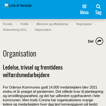
Menu
Søg
Forside
Politik
Økonomi og effektstyring
Regnskaber
Årsberetning 2021
Organisation
Del
Organisation
Ledelse, trivsel og fremtidens
velfærdsmedarbejdere
For Odense Kommunes godt 14.000 medarbejdere blev 2021
endnu et år præget af pandemien. Det stillede krav til planlægning
og omstillingsparathed, og det har udfordret sygefraværet i hele
kommunen. Men trods Corona har organisationens mange
ledere og medarbejdere hver dag løst kerneopgaven på bedst