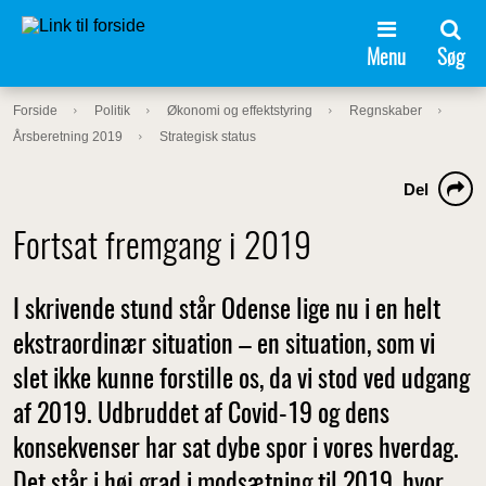
Menu
Søg
Forside
Politik
Økonomi og effektstyring
Regnskaber
Årsberetning 2019
Strategisk status
Del
Fortsat fremgang i 2019
I skrivende stund står Odense lige nu i en helt
ekstraordinær situation – en situation, som vi
slet ikke kunne forstille os, da vi stod ved udgang
af 2019. Udbruddet af Covid-19 og dens
konsekvenser har sat dybe spor i vores hverdag.
Det står i høj grad i modsætning til 2019, hvor