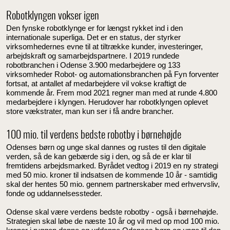
Robotklyngen vokser igen
Den fynske robotklynge er for længst rykket ind i den
internationale superliga. Det er en status, der styrker
virksomhedernes evne til at tiltrække kunder, investeringer,
arbejdskraft og samarbejdspartnere. I 2019 rundede
robotbranchen i Odense 3.900 medarbejdere og 133
virksomheder Robot- og automationsbranchen på Fyn forventer
fortsat, at antallet af medarbejdere vil vokse kraftigt de
kommende år. Frem mod 2021 regner man med at runde 4.800
medarbejdere i klyngen. Herudover har robotklyngen oplevet
store vækstrater, man kun ser i få andre brancher.
100 mio. til verdens bedste robotby i børnehøjde
Odenses børn og unge skal dannes og rustes til den digitale
verden, så de kan gebærde sig i den, og så de er klar til
fremtidens arbejdsmarked. Byrådet vedtog i 2019 en ny strategi
med 50 mio. kroner til indsatsen de kommende 10 år - samtidig
skal der hentes 50 mio. gennem partnerskaber med erhvervsliv,
fonde og uddannelsessteder.
Odense skal være verdens bedste robotby - også i børnehøjde.
Strategien skal løbe de næste 10 år og vil med op mod 100 mio.