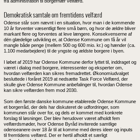
fra administration til borgernær velfærd.
Demokratisk samtale om fremtidens velfærd
Odense står som nævnt i en situation, hvor man i de kommende
10 år forventer væsentligt flere små børn, og hvor de ældre bliver
markant flere og forventes at leve længere. Konsekvenserne af
dén glædelige udvikling er, at Odense Kommune om få år vil
mangle både penge (mellem 500 og 600 mio. kr.) og hænder (ca.
1.100 medarbejdere) til de yngste og ældste borgere i byen.
I løbet af 2019 har Odense Kommune derfor lyttet til, inddraget og
været i dialog med borgere, interessenter og eksperter om,
hvordan velfærden kan sikres fremadrettet. Økonomiudvalget
besluttede i foråret 2019 at nedsætte Task Force Velfærd, der
skulle give Odense Kommune anbefalinger til, hvordan Odense
kan sikre velfærden frem mod 2030.
Som den første danske kommune etablerede Odense Kommune
et borgerråd, der dels har diskuteret de udfordringer, som
kommunen står over for, og dels er kommet med konkrete
forslag til løsninger. Der blev herudover været afholdt fem
velfærdsmøder, hvor Odense Byråd inviterede samtlige
odenseanere over 18 år til at komme med deres ideer og inputs
til fremtidens velfærd. Der er hertil afholdt et særligt