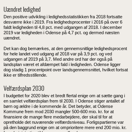
Uændret ledighed
Den positive udvikling i ledighedsstatistikken fra 2018 fortsatte
desværre ikke i 2019. Fra ledighedsprocenter i 2016 på over 6
faldt ledigheden til 4,8 pct. med udgangen af 2018. I december
2019 var ledigheden i Odense på 4,7 pct. og dermed næsten
uændret.
Det kan dog bemærkes, at den gennemsnitlige ledighedsprocent
for hele landet ved udgang af 2018 var på 3,9 pct. og ved
udgangen af 2019 på 3,7. Med andre ord har der også på
landsplan været et afdæmpet fald i ledigheden. Odense ligger
dog stadig 1 procentpoint over landsgennemsnittet, hvilket fortsat
ikke er tilfredsstillende.
Velfærdsplan 2030
I budgettet for 2020 blev et bredt flertal enige om at sætte gang i
en samlet velfærdsplan frem til 2030. I Odense stiger antallet af
børn og ældre i de kommende år. Det betyder, at Odense
Kommune frem mod 2030 mangler 500-600 mio. kr. for at
finansiere de mange flere medarbejdere, der skal til for at
opretholde det nuværende velfærdsniveau. Forligspartierne var
på den baggrund enige om at omprioritere mere end 200 mio. kr.