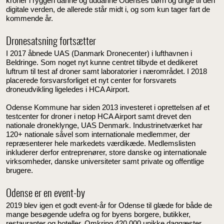
kroner i ryggen danne og uddanne Odenses børn og unge til den
digitale verden, de allerede står midt i, og som kun tager fart de
kommende år.
Dronesatsning fortsætter
I 2017 åbnede UAS (Danmark Dronecenter) i lufthavnen i
Beldringe. Som noget nyt kunne centret tilbyde et dedikeret
luftrum til test af droner samt laboratorier i nærområdet. I 2018
placerede forsvarsforliget et nyt center for forsvarets
droneudvikling ligeledes i HCA Airport.
Odense Kommune har siden 2013 investeret i oprettelsen af et
testcenter for droner i netop HCA Airport samt drevet den
nationale droneklynge, UAS Denmark. Industrinetværket har
120+ nationale såvel som internationale medlemmer, der
repræsenterer hele markedets værdikæde. Medlemslisten
inkluderer derfor entreprenører, store danske og internationale
virksomheder, danske universiteter samt private og offentlige
brugere.
Odense er en event-by
2019 blev igen et godt event-år for Odense til glæde for både de
mange besøgende udefra og for byens borgere, butikker,
restauranter og hoteller. Omkring 420.000 unikke daggæster