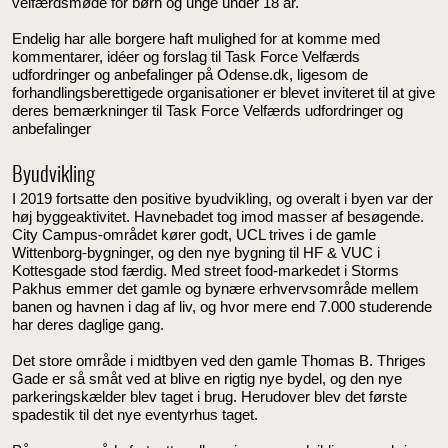
velfærdsmøde for børn og unge under 18 år.
Endelig har alle borgere haft mulighed for at komme med
kommentarer, idéer og forslag til Task Force Velfærds
udfordringer og anbefalinger på Odense.dk, ligesom de
forhandlingsberettigede organisationer er blevet inviteret til at give
deres bemærkninger til Task Force Velfærds udfordringer og
anbefalinger
Byudvikling
I 2019 fortsatte den positive byudvikling, og overalt i byen var der
høj byggeaktivitet. Havnebadet tog imod masser af besøgende.
City Campus-området kører godt, UCL trives i de gamle
Wittenborg-bygninger, og den nye bygning til HF & VUC i
Kottesgade stod færdig. Med street food-markedet i Storms
Pakhus emmer det gamle og bynære erhvervsområde mellem
banen og havnen i dag af liv, og hvor mere end 7.000 studerende
har deres daglige gang.
Det store område i midtbyen ved den gamle Thomas B. Thriges
Gade er så småt ved at blive en rigtig nye bydel, og den nye
parkeringskælder blev taget i brug. Herudover blev det første
spadestik til det nye eventyrhus taget.