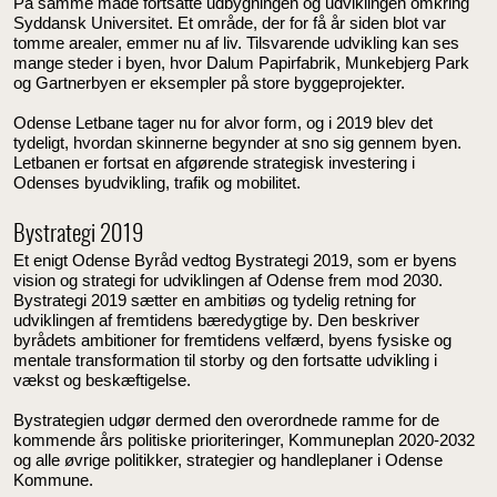
På samme måde fortsatte udbygningen og udviklingen omkring
Syddansk Universitet. Et område, der for få år siden blot var
tomme arealer, emmer nu af liv. Tilsvarende udvikling kan ses
mange steder i byen, hvor Dalum Papirfabrik, Munkebjerg Park
og Gartnerbyen er eksempler på store byggeprojekter.
Odense Letbane tager nu for alvor form, og i 2019 blev det
tydeligt, hvordan skinnerne begynder at sno sig gennem byen.
Letbanen er fortsat en afgørende strategisk investering i
Odenses byudvikling, trafik og mobilitet.
Bystrategi 2019
Et enigt Odense Byråd vedtog Bystrategi 2019, som er byens
vision og strategi for udviklingen af Odense frem mod 2030.
Bystrategi 2019 sætter en ambitiøs og tydelig retning for
udviklingen af fremtidens bæredygtige by. Den beskriver
byrådets ambitioner for fremtidens velfærd, byens fysiske og
mentale transformation til storby og den fortsatte udvikling i
vækst og beskæftigelse.
Bystrategien udgør dermed den overordnede ramme for de
kommende års politiske prioriteringer, Kommuneplan 2020-2032
og alle øvrige politikker, strategier og handleplaner i Odense
Kommune.