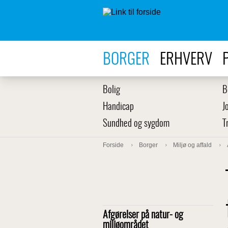
BORGER
ERHVERV
Bolig
B
Handicap
J
Sundhed og sygdom
T
Forside
Borger
Miljø og affald
Afgørelser på natur- og
miljøområdet