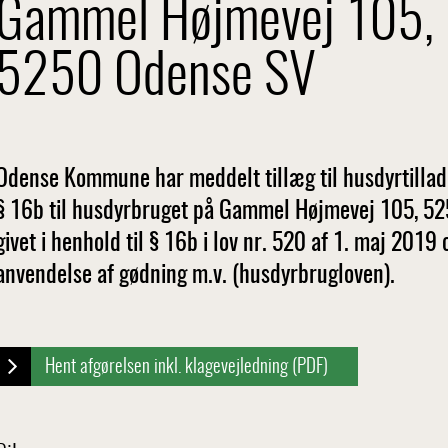
Gammel Højmevej 105,
5250 Odense SV
Odense Kommune har meddelt tillæg til husdyrtillad
§ 16b til husdyrbruget på Gammel Højmevej 105, 525
givet i henhold til § 16b i lov nr. 520 af 1. maj 201
anvendelse af gødning m.v. (husdyrbrugloven).
Hent afgørelsen inkl. klagevejledning (PDF)