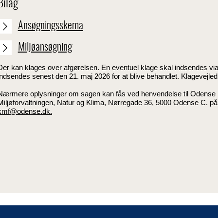
Bilag
Ansøgningsskema
Miljøansøgning
Der kan klages over afgørelsen. En eventuel klage skal indsendes via
indsendes senest den 21. maj 2026 for at blive behandlet. Klagevejledn
Nærmere oplysninger om sagen kan fås ved henvendelse til Odens
Miljøforvaltningen, Natur og Klima, Nørregade 36, 5000 Odense C. på t
kmf@odense.dk.