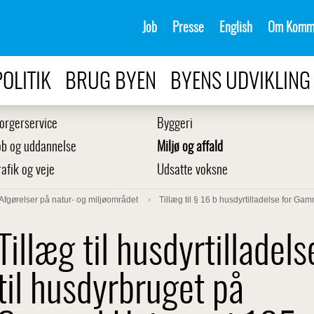
Job
Presse
English
Om Komm
POLITIK
BRUG BYEN
BYENS UDVIKLING
orgerservice
Byggeri
ob og uddannelse
Miljø og affald
rafik og veje
Udsatte voksne
Afgørelser på natur- og miljøområdet
Tillæg til § 16 b husdyrtilladelse for G
Tillæg til husdyrtilladels
til husdyrbruget på