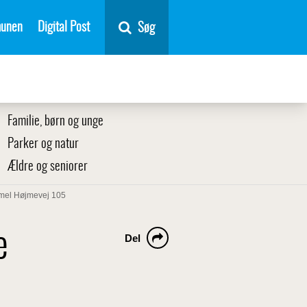
unen
Digital Post
Søg
Familie, børn og unge
Parker og natur
Ældre og seniorer
ammel Højmevej 105
e
Del