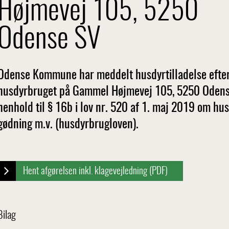
Højmevej 105, 5250
Odense SV
Odense Kommune har meddelt husdyrtilladelse efter
husdyrbruget på Gammel Højmevej 105, 5250 Odense S
henhold til § 16b i lov nr. 520 af 1. maj 2019 om hu
gødning m.v. (husdyrbrugloven).
Hent afgørelsen inkl. klagevejledning (PDF)
Bilag