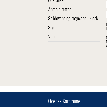
Olietanke
Anmeld rotter
Spildevand og regnvand - kloak
Støj
Vand
Odense Kommune