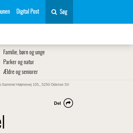
unen
Digital Post
Søg
Familie, børn og unge
Parker og natur
Ældre og seniorer
t på Gammel Højmevej 105,, 5250 Odense SV
Del
l