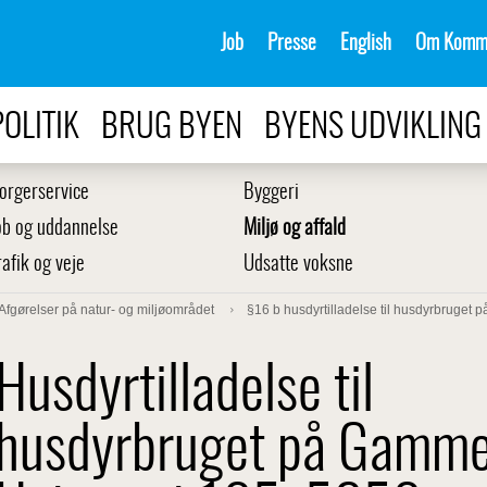
Job
Presse
English
Om Komm
POLITIK
BRUG BYEN
BYENS UDVIKLING
orgerservice
Byggeri
ob og uddannelse
Miljø og affald
rafik og veje
Udsatte voksne
Afgørelser på natur- og miljøområdet
§16 b husdyrtilladelse til husdyrbruge
Husdyrtilladelse til
husdyrbruget på Gamme