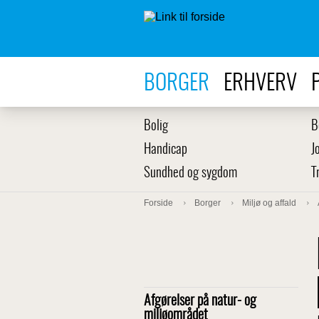
BORGER
ERHVERV
Bolig
B
Handicap
J
Sundhed og sygdom
T
Forside
Borger
Miljø og affald
Afgørelser på natur- og
miljøområdet