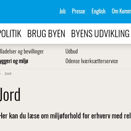
Job
Presse
English
Om Komm
POLITIK
BRUG BYEN
BYENS UDVIKLING
illadelser og bevillinger
Udbud
yggeri og miljø
Odense Iværksætterservice
Jord
Jord
Her kan du læse om miljøforhold for erhverv med relat