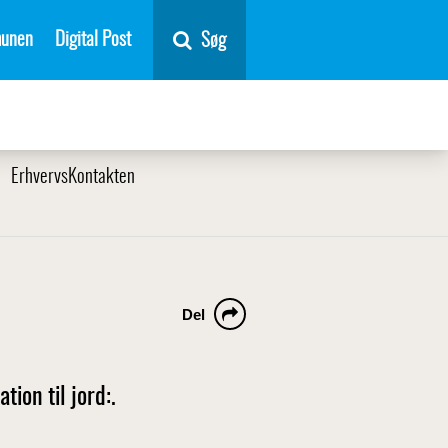
unen
Digital Post
Søg
ErhvervsKontakten
Del
ion til jord:.