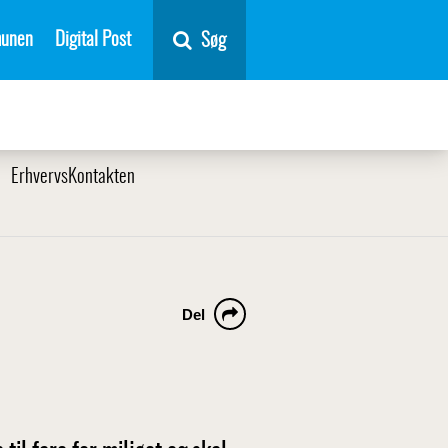
unen
Digital Post
Søg
ErhvervsKontakten
Del