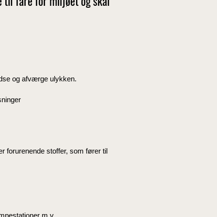
til fare for miljøet og skal
dse og afværge ulykken.
ninger
ler forurenende stoffer, som fører til
mpestationer m.v.