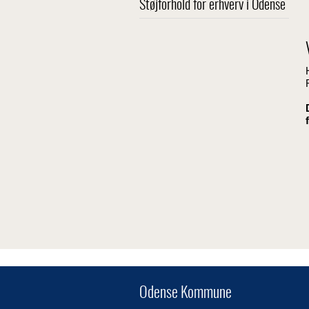
Støjforhold for erhverv i Odense
Odense Kommune