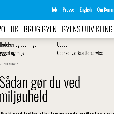
Job
Presse
English
Om Komm
POLITIK
BRUG BYEN
BYENS UDVIKLING
illadelser og bevillinger
Udbud
yggeri og miljø
Odense Iværksætterservice
Miljøuheld
Sådan gør du ved
miljøuheld