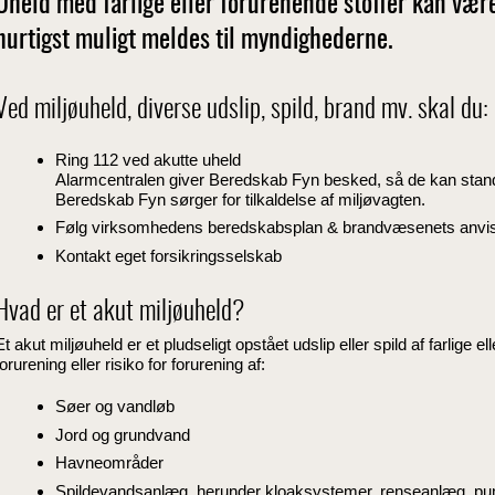
Uheld med farlige eller forurenende stoffer kan være 
hurtigst muligt meldes til myndighederne.
Ved miljøuheld, diverse udslip, spild, brand mv. skal du:
Ring 112 ved akutte uheld
Alarmcentralen giver Beredskab Fyn besked, så de kan stan
Beredskab Fyn sørger for tilkaldelse af miljøvagten.
Følg virksomhedens beredskabsplan & brandvæsenets anvis
Kontakt eget forsikringsselskab
Hvad er et akut miljøuheld?
Et akut miljøuheld er et pludseligt opstået udslip eller spild af farlige el
forurening eller risiko for forurening af:
Søer og vandløb
Jord og grundvand
Havneområder
Spildevandsanlæg, herunder kloaksystemer, renseanlæg, pu