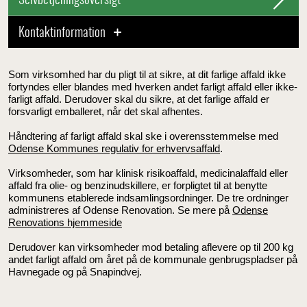
Selvbetjeningsoversigt
Kontaktinformation
Som virksomhed har du pligt til at sikre, at dit farlige affald ikke
fortyndes eller blandes med hverken andet farligt affald eller ikke-
farligt affald. Derudover skal du sikre, at det farlige affald er
forsvarligt emballeret, når det skal afhentes.
Håndtering af farligt affald skal ske i overensstemmelse med
Odense Kommunes regulativ for erhvervsaffald
.
Virksomheder, som har klinisk risikoaffald, medicinalaffald eller
affald fra olie- og benzinudskillere, er forpligtet til at benytte
kommunens etablerede indsamlingsordninger. De tre ordninger
administreres af Odense Renovation. Se mere på
Odense
Renovations hjemmeside
Derudover kan virksomheder mod betaling aflevere op til 200 kg
andet farligt affald om året på de kommunale genbrugspladser på
Havnegade og på Snapindvej.