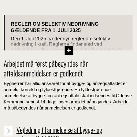
REGLER OM SELEKTIV NEDRIVNING
GÆLDENDE FRA 1. JULI 2025
Den 1. Juli 2025 træder nye regler om selektiv
nedrivning i kraft. Reglerne finder sted ved
nedrivninger eller renoveringer, hvor der samlet set
2
fjernes over 250m
etageareal.
Arbejdet må først påbegyndes når
Klik her, for at læse mere om reglerne for selektiv
nedrivning på Miljøstyrelsens hjemmeside (åbner nyt
affaldsanmeldelsen er godkendt
vindue).
Bygherrer har altid ansvaret for at bygge- og anlægsaffaldet er
anmeldt korrekt og fyldestgørende. En fyldestgørende
anmeldelse af bygge- og anlægsaffald skal indsendes til Odense
Kommune senest 14 dage inden arbejdet påbegyndes. Arbejdet
må påbegyndes når anmeldelsen er godkendt.
Vejledning til anmeldelse af bygge- og