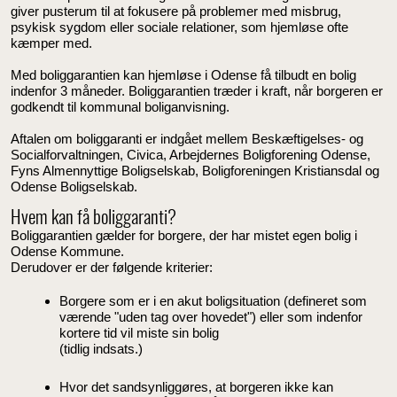
giver pusterum til at fokusere på problemer med misbrug,
psykisk sygdom eller sociale relationer, som hjemløse ofte
kæmper med.
Med boliggarantien kan hjemløse i Odense få tilbudt en bolig
indenfor 3 måneder. Boliggarantien træder i kraft, når borgeren er
godkendt til kommunal boliganvisning.
Aftalen om boliggaranti er indgået mellem Beskæftigelses- og
Socialforvaltningen, Civica, Arbejdernes Boligforening Odense,
Fyns Almennyttige Boligselskab, Boligforeningen Kristiansdal og
Odense Boligselskab.
Hvem kan få boliggaranti?
Boliggarantien gælder for borgere, der har mistet egen bolig i
Odense Kommune.
Derudover er der følgende kriterier:
Borgere som er i en akut boligsituation (defineret som
værende "uden tag over hovedet") eller som indenfor
kortere tid vil miste sin bolig
(tidlig indsats.)
Hvor det sandsynliggøres, at borgeren ikke kan