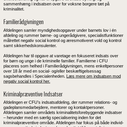
sammenhæng i indsatsen over for voksne borgere tæt på
kriminalitet.
Familierådgivningen
Afdelingen samler myndighedsopgaver under barnets lov i én
afdeling og rummer børne- og ungerådgivere, specialistfunktioner
målrettet negativ social kontrol og æresmotiveret vold og kontrol
samt sikkerhedskonsulenter.
Afdelingen har til opgave at varetage en fokuseret indsats over
for børn og unge i de kriminelle familier. Familierne i CFU
placeres som helhed i Familierådgivningen, mens enkeltpersoner
over 18 år med en social- og/eller beskæftigelsessag
sagsbehandles i Specialenheden.
Læs mere om indsatsen mod
negativ social kontrol her.
Kriminalpræventive Indsatser
Afdelingen er CFU’s indsatsafdeling, der rummer relations- og
gadeplansmedarbejdere, mentorer og kontaktpersoner.
Afdelingen samler områdets kriminalitetsforebyggende indsatser
– herunder med en særlig specialisering inden for det
kriminalpræventive område. Afdelingen har fokus på både individ-