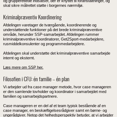
og grupperettede indsatser, der er knyttet til foranstaltninger, og
skal sikre målrettet støtte i borgernes nærmiljø.
Kriminalpræventiv Koordinering
Afdelingen varetager de tværgående, koordinerende og
understøttende funktioner på det brede kriminalpræventive
område, herunder SSP-samarbejdet. Afdelingen rummer
kriminalpræventive koordinatorer, Get2Sport-medarbejdere,
rusmiddelkonsulenter og programmedarbejdere.
Afdelingen skal understøtte det kriminalpræventive samarbejde
internt og eksternt.
Læs mere om SSP her.
Filosofien i CFU: én familie – én plan
Vi arbejder ud fra case manager metode, hvor case manageren
er den samlende tovholder og koordinator i samarbejdet med
familien og samarbejdspartnere.
Case manageren er en del af et team typisk bestående af en
case manager, en beskæftigelsesrådgiver samt en børne- og
ungerådgiver. Netop det helhedsperspektiv betyder, at vi arbejder