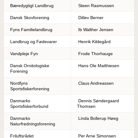
Bæredygtigt Landbrug
Steen Rasmussen
Dansk Skovforening
Ditlev Berner
Fyns Familielandbrug
Ib Walther Jensen
Landbrug og Fødevarer
Henrik Kildegård
Vandpleje Fyn
Frode Thorhauge
Dansk Ornitologiske
Hans Ole Matthiesen
Forening
Nordfyns
Claus Andreassen
Sportsfiskerforening
Danmarks
Dennis Søndergaard
Sportsfiskerforbund
Thomsen
Danmarks
Linda Bollerup Høeg
Naturfredningsforening
Friluftsrådet
Per Arne Simonsen