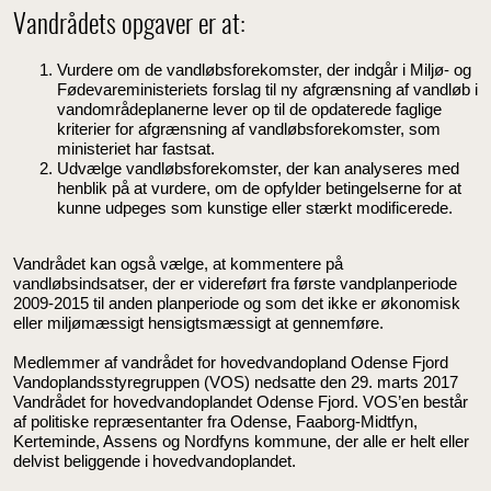
Vandrådets opgaver er at:
Vurdere om de vandløbsforekomster, der indgår i Miljø- og
Fødevareministeriets forslag til ny afgrænsning af vandløb i
vandområdeplanerne lever op til de opdaterede faglige
kriterier for afgrænsning af vandløbsforekomster, som
ministeriet har fastsat.
Udvælge vandløbsforekomster, der kan analyseres med
henblik på at vurdere, om de opfylder betingelserne for at
kunne udpeges som kunstige eller stærkt modificerede.
Vandrådet kan også vælge, at kommentere på
vandløbsindsatser, der er videreført fra første vandplanperiode
2009-2015 til anden planperiode og som det ikke er økonomisk
eller miljømæssigt hensigtsmæssigt at gennemføre.
Medlemmer af vandrådet for hovedvandopland Odense Fjord
Vandoplandsstyregruppen (VOS) nedsatte den 29. marts 2017
Vandrådet for hovedvandoplandet Odense Fjord. VOS’en består
af politiske repræsentanter fra Odense, Faaborg-Midtfyn,
Kerteminde, Assens og Nordfyns kommune, der alle er helt eller
delvist beliggende i hovedvandoplandet.