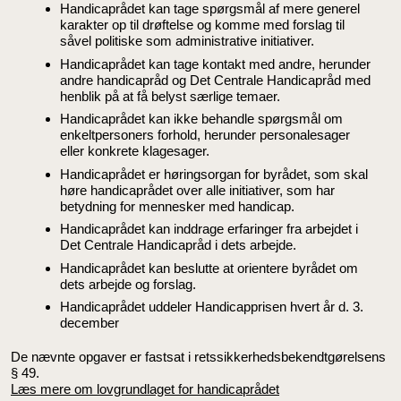
Handicaprådet kan tage spørgsmål af mere generel
karakter op til drøftelse og komme med forslag til
såvel politiske som administrative initiativer.
Handicaprådet kan tage kontakt med andre, herunder
andre handicapråd og Det Centrale Handicapråd med
henblik på at få belyst særlige temaer.
Handicaprådet kan ikke behandle spørgsmål om
enkeltpersoners forhold, herunder personalesager
eller konkrete klagesager.
Handicaprådet er høringsorgan for byrådet, som skal
høre handicaprådet over alle initiativer, som har
betydning for mennesker med handicap.
Handicaprådet kan inddrage erfaringer fra arbejdet i
Det Centrale Handicapråd i dets arbejde.
Handicaprådet kan beslutte at orientere byrådet om
dets arbejde og forslag.
Handicaprådet uddeler Handicapprisen hvert år d. 3.
december
De nævnte opgaver er fastsat i retssikkerhedsbekendtgørelsens
§ 49.
Læs mere om lovgrundlaget for handicaprådet