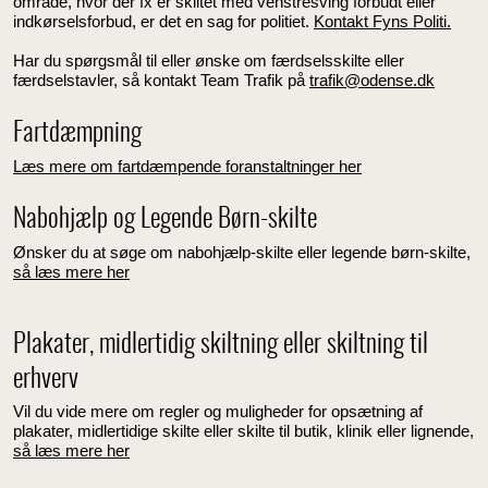
område, hvor der fx er skiltet med venstresving forbudt eller
indkørselsforbud, er det en sag for politiet.
Kontakt Fyns Politi.
Har du spørgsmål til eller ønske om færdselsskilte eller
færdselstavler, så kontakt Team Trafik på
trafik@odense.dk
Fartdæmpning
Læs mere om fartdæmpende foranstaltninger her
Nabohjælp og Legende Børn-skilte
Ønsker du at søge om nabohjælp-skilte eller legende børn-skilte,
så læs mere her
Plakater, midlertidig skiltning eller skiltning til
erhverv
Vil du vide mere om regler og muligheder for opsætning af
plakater, midlertidige skilte eller skilte til butik, klinik eller lignende,
så læs mere her