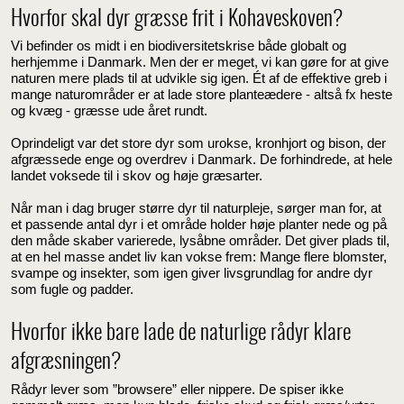
Hvorfor skal dyr græsse frit i Kohaveskoven?
Vi befinder os midt i en biodiversitetskrise både globalt og
herhjemme i Danmark. Men der er meget, vi kan gøre for at give
naturen mere plads til at udvikle sig igen. Ét af de effektive greb i
mange naturområder er at lade store planteædere - altså fx heste
og kvæg - græsse ude året rundt.
Oprindeligt var det store dyr som urokse, kronhjort og bison, der
afgræssede enge og overdrev i Danmark. De forhindrede, at hele
landet voksede til i skov og høje græsarter.
Når man i dag bruger større dyr til naturpleje, sørger man for, at
et passende antal dyr i et område holder høje planter nede og på
den måde skaber varierede, lysåbne områder. Det giver plads til,
at en hel masse andet liv kan vokse frem: Mange flere blomster,
svampe og insekter, som igen giver livsgrundlag for andre dyr
som fugle og padder.
Hvorfor ikke bare lade de naturlige rådyr klare
afgræsningen?
Rådyr lever som ”browsere” eller nippere. De spiser ikke