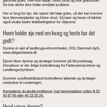
gammelt græs, men kun blade, friske skud og frisk græs/urter.
De kan derfor ikke holde området lysåbent.
Her er brug for dyr, der spiser det høje græs, så der kan komme
lave blomsterplanter og friske skud. Så køer og heste vil faktisk
også skabe bedre fødebetingelser for rådyrene.
Hvem holder øje med om kvæg og heste har det
godt?
Dyrene er ejet af landbrugsvirksomheden, DGL Danmark ApS,
www.detgamleland.dk
Ejeren tilser dyrene og dyrlæger kommer på tilsynsbesøg.
Derudover er der årlige kontrolbesøg fra Fødevarestyrelsen og
Landbrugsstyrelsen.
Dyrenes sundhedstilstand kontrolleres løbende og dyrlæger
medvirker til vurderingen.
Konstaterer du akutte problemer, kan henvendelser rettes til 52
50 87 65 eller 40 23 25 24.